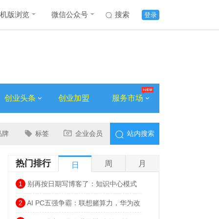
机版浏览
微信公众号
搜索
登录
创业头条
创业加盟
服务市场
品牌
标签
企业会员
站内搜索
热门排行
周
月
日
1
别再按日期写博客了：知识中心模式
让网站流量翻倍的思路
2
AI PC五强争霸：联想赌算力，华为改