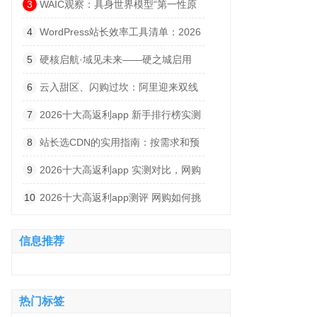
规则，荣耀卷价格
3
WAIC观察：具身世界模型“第一性原
理”，让行业跳出逼真度内卷？
4
WordPress站长效率工具清单：2026
年值得装的12个插件
5
硬核启航·域见未来——硬之城启用
YZCX. com，加速迈向物理AI智造引擎
6
云入甜区、闪购过坎：阿里迎来双线
价值拐点
7
2026十大高返利app 新手排行榜实测
分析，网购省钱干货分享
8
站长选CDN的实用指南：按需求和预
算来
9
2026十大高返利app 实测对比，网购
省钱不踩坑指南
10
2026十大高返利app测评 网购如何挑
选靠谱高返利 APP，实测对比不踩坑
信息推荐
热门标签