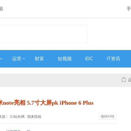
易
手
运营
财富
短视频
IDC
IT资讯
e亮相 5.7寸大屏pk iPhone 6 Plus
撤稿纠错
:38 来源： A5站长网
我来投稿