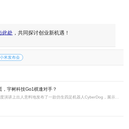
击此处
，共同探讨创业新机遇！
小米发布会
蛋，宇树科技Go1棋逢对手？
8月10日晚，雷军在年度演讲上出人意料地发布了一款仿生四足机器人CyberDog，展示了站立、握手和后空翻等动作，引起网友们的连连惊呼。