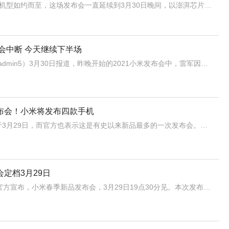
3月29日晚上，雷军带着他的“安卓机皇”小米11Pro等机型如约而至，这场发布会一直延续到3月30日晚间，以澎湃芯片和小米MIXFOLD的亮相为终点。
会中断 今天继续下半场
A5创业网（公众号：iadmin5）3月30日报道，昨晚开始的2021小米发布会中，雷军因为身体原因，不得不改为上下两部分，今晚下半部分发布会会更加精彩。
布会！小米将发布四款手机
小米春季发布会定档于3月29日，而官方也表示这是有史以来新品最多的一次发布会。本次小米将发布四款手机，分别是:小米11Pro、小米11Ultra、小米MIX、小米11青春版。
定档3月29日
今天上午10点，小米官方宣布，小米春季新品发布会，3月29日19点30分见。本次发布会的主题是「生生不息，有些重要的事想要告诉你」，海报上是雷军在奔跑。