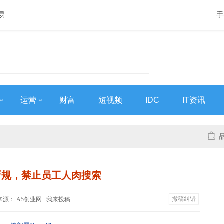
易
手
运营
财富
短视频
IDC
IT资讯
新规，禁止员工人肉搜索
撤稿纠错
:21 来源： A5创业网
我来投稿