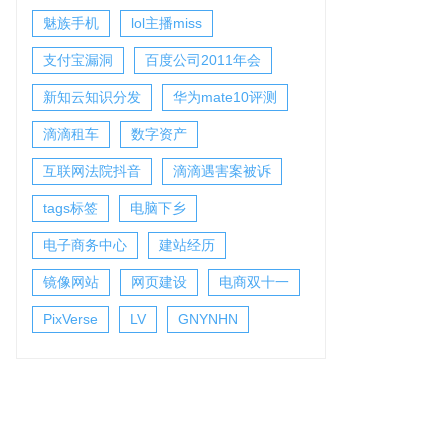
魅族手机
lol主播miss
支付宝漏洞
百度公司2011年会
新知云知识分发
华为mate10评测
滴滴租车
数字资产
互联网法院抖音
滴滴遇害案被诉
tags标签
电脑下乡
电子商务中心
建站经历
镜像网站
网页建设
电商双十一
PixVerse
LV
GNYNHN