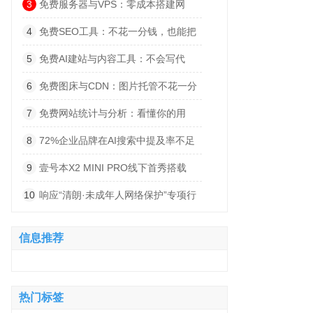
暴”Moving Sound全系登陆中国
3
免费服务器与VPS：零成本搭建网
站，这些平台真的能用
4
免费SEO工具：不花一分钱，也能把
关键词排到首页
5
免费AI建站与内容工具：不会写代
码、不会写文章，AI全包了
6
免费图床与CDN：图片托管不花一分
钱，速度还比自建快
7
免费网站统计与分析：看懂你的用
户，不用花一分钱
8
72%企业品牌在AI搜索中提及率不足
20%，近真商学发布免费GEO体检
9
壹号本X2 MINI PRO线下首秀搭载
AMD 388处理器亮相2026 ChinaJoy
10
响应“清朗·未成年人网络保护”专项行
动，螃蟹游戏服务网发布暑期防骗提醒
信息推荐
热门标签