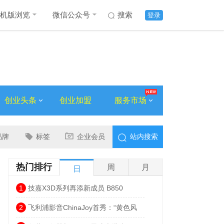
机版浏览
微信公众号
搜索
登录
创业头条
创业加盟
服务市场
品牌
标签
企业会员
站内搜索
热门排行
周
月
日
1
技嘉X3D系列再添新成员 B850
AORUS ELITE X3D主板强化性能体验
2
飞利浦影音ChinaJoy首秀：“黄色风