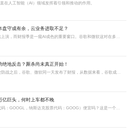
一直在人工智能（AI）领域发挥着引领和推动的作用。
本盘守成有余，云业务进取不足？
科技巨头的AI之战持续上演，而财报季是一窥AI成色的重要窗口。谷歌和微软这对在多个领域均正面对决的科技巨头，又在同一日发布了财报，而这次相比上季度，战局似乎迎来了反转。上季度，谷歌不仅成功抵御了Bing联手ChatGPT的进攻，而且云业务超预期增长，而微软携OpenAI四面出击的成果未带来太多惊喜。
功绝地反击？厮杀尚未真正开始！
在经历了一轮激烈的攻防战之后，谷歌、微软同一天发布了财报，从数据来看，谷歌成功抵御了微软携OpenAI发起的挑战，业绩表现全面超预期，而微软的业绩虽然整体也超预期，但相比其四面出击的高调则黯淡了许多。巨头AI之战的第一回合，似乎是谷歌占了上风。但事实上，在这一回合的攻防战中，谷歌能够守住搜索基本盘，
万亿巨头，何时上车都不晚
谷歌（纳斯达克股票代码：GOOGL，纳斯达克股票代码：GOOG）便宜吗？这是一个有趣的问题，而且可以说很难回答。不同的投资者可能会得出不同的结论。但最后，我认为，这一切都与估值有关。