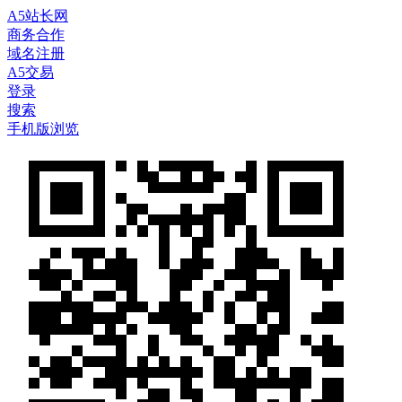
A5站长网
商务合作
域名注册
A5交易
登录
搜索
手机版浏览