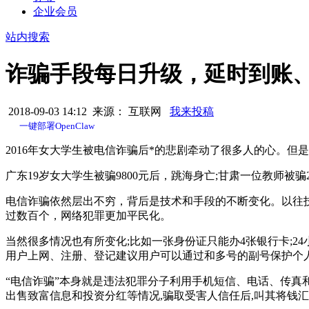
企业会员
站内搜索
诈骗手段每日升级，延时到账
2018-09-03 14:12 来源： 互联网
我来投稿
一键部署OpenClaw
2016年女大学生被电信诈骗后*的悲剧牵动了很多人的心。但
广东19岁女大学生被骗9800元后，跳海身亡;甘肃一位教师被
电信诈骗依然层出不穷，背后是技术和手段的不断变化。以往
过数百个，网络犯罪更加平民化。
当然很多情况也有所变化;比如一张身份证只能办4张银行卡;2
用户上网、注册、登记建议用户可以通过和多号的副号保护个
“电信诈骗”本身就是违法犯罪分子利用手机短信、电话、传真
出售致富信息和投资分红等情况,骗取受害人信任后,叫其将钱