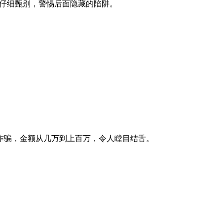
要仔细甄别，警惕后面隐藏的陷阱。
诈骗，金额从几万到上百万，令人瞠目结舌。