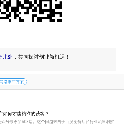
击此处
，共同探讨创业新机遇！
网络推广方案
推广如何才能精准的获客？
前言：这是白杨SEO公众号原创第503篇。这个问题来自于百度竞价后台行业流量洞察网络营销行业TOP30新增搜索词其中一个，我想应该是很多企业或者个体都关心的问题吧，所以来分享下。说明：以下分享白杨SEO个人实战经验的一家之言，也有可能是错的，仅供参考，自我判断。企业或个体如何才能精准的获客？白杨SE