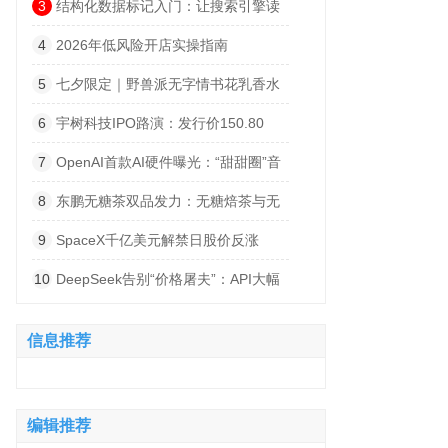
让你出行无忧
3
结构化数据标记入门：让搜索引擎读
懂你的网站
4
2026年低风险开店实操指南
5
七夕限定｜野兽派无字情书花乳香水
及浪漫花礼
6
宇树科技IPO路演：发行价150.80
元，DeepSeek腾讯战略配售
7
OpenAI首款AI硬件曝光：“甜甜圈”音
箱，售价300-400美元
8
东鹏无糖茶双品发力：无糖焙茶与无
糖上茶能否动得了东方树叶的茶饮江山
9
SpaceX千亿美元解禁日股价反涨
6%：暴跌之后，市场抄底了
10
DeepSeek告别“价格屠夫”：API大幅
涨价，大模型价格战结束了
信息推荐
编辑推荐