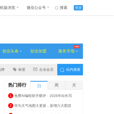
机版浏览
微信公众号
搜索
登录
创业头条
创业加盟
服务市场
品牌
标签
企业会员
站内搜索
热门排行
周
月
日
1
免费AI编程助手横评：2026年站长写
代码，不花一分钱也能很高效
2
华为天气地图大更新，新增六大图层