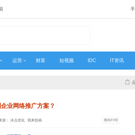
易
手
运营
财富
短视频
IDC
IT资讯
划企业网络推广方案？
撤稿纠错
40 来源：
冰点优化
我来投稿