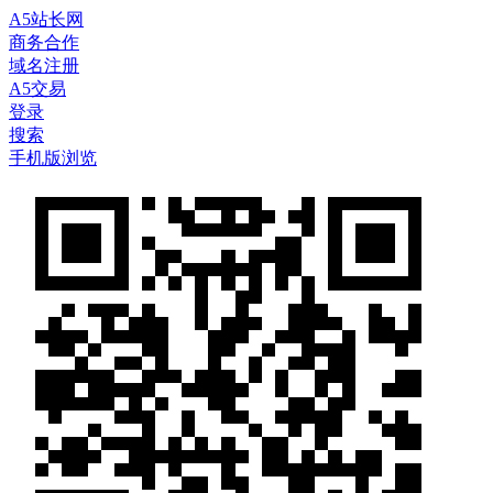
A5站长网
商务合作
域名注册
A5交易
登录
搜索
手机版浏览