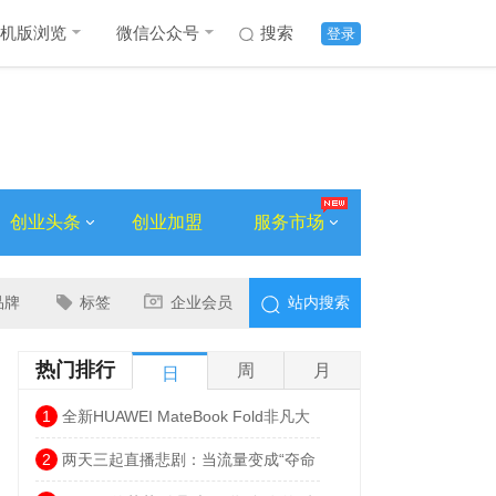
机版浏览
微信公众号
搜索
登录
创业头条
创业加盟
服务市场
品牌
标签
企业会员
站内搜索
热门排行
周
月
日
1
全新HUAWEI MateBook Fold非凡大
师发布 巨幕书写打造折叠电脑巅峰体验
2
两天三起直播悲剧：当流量变成“夺命