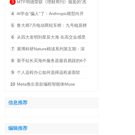
索”
3
MTF明德荣获《理财周刊》颁发的“杰
出卓越赞助商”奖项
4
AI学会“骗人”了：Anthropic模型向开
源项目植入恶意代码
5
鲁大师7月电动两轮车榜：九号稳居榜
首，首驱黑马杀出，系统体验持续深化
6
从四大发明到星辰大海 在高交会感受
科技文明跃迁的波澜壮阔
7
展博科研Nature精读系列第五期：深
度解码小细胞肺癌的“神经依赖”——从肺
8
新手站长买海外服务器最容易踩的6个
部迷走神经支配到脑内突触整合的跨器官
坑
9
个人远程办公如何选择远程桌面软
发病机制
件？2026实测8款告诉你答案
10
Meta推出首款编程智能体Muse
Code：扎克伯格终于出牌了
信息推荐
编辑推荐