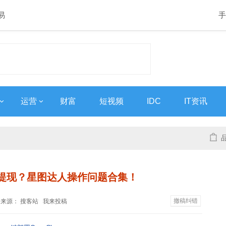
易
手
运营
财富
短视频
IDC
IT资讯
提现？星图达人操作问题合集！
撤稿纠错
36 来源：
搜客站
我来投稿