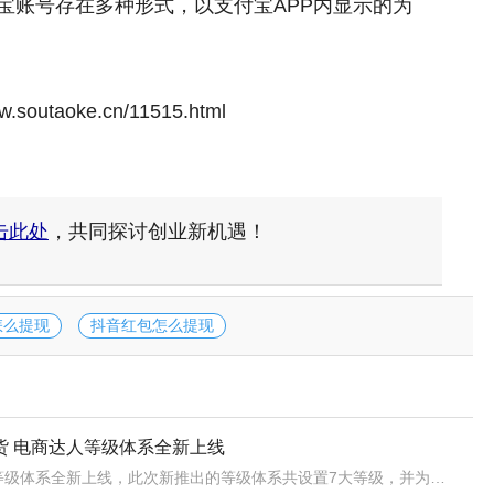
宝账号存在多种形式，以支付宝APP内显示的为
taoke.cn/11515.html
击此处
，共同探讨创业新机遇！
怎么提现
抖音红包怎么提现
货 电商达人等级体系全新上线
近日，抖音电商达人等级体系全新上线，此次新推出的等级体系共设置7大等级，并为每个等级的达人提供相应的权益和服务，帮助每一位电商达人变身超级带货能手。