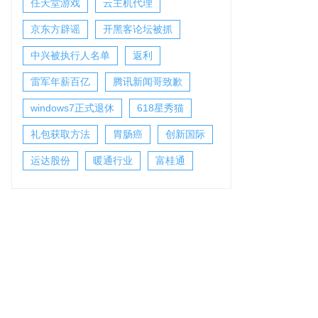
任天堂游戏
云主机代理
京东方辟谣
开黑客论坛被抓
中兴被执行人名单
返利
雷军年薪百亿
腾讯新闻哥致歉
windows7正式退休
618星秀猫
礼包获取方法
胃肠癌
创新国际
运达股份
暖通行业
富桂通