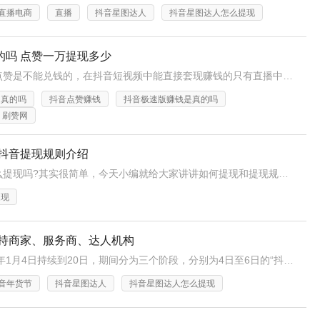
直播电商
直播
抖音星图达人
抖音星图达人怎么提现
的吗 点赞一万提现多少
严格意义上来说抖音点赞是不能兑钱的，在抖音短视频中能直接套现赚钱的只有直播中的音浪，而音浪的获得方式是主播依靠粉丝打赏获得，当然点赞数量越多，对应红人来说也是一个间接收益，数据好看了，粉丝数量多了，可以入驻MCN机构接商单了。
是真的吗
抖音点赞赚钱
抖音极速版赚钱是真的吗
刷赞网
 抖音提现规则介绍
大家知道抖音红包怎么提现吗?其实很简单，今天小编就给大家讲讲如何提现和提现规则。
提现
扶持商家、服务商、达人机构
此次年货节将从2021年1月4日持续到20日，期间分为三个阶段，分别为4日至6日的“抖音新年购，买遍全中国”、7日至13日的“抖音贺新年，品类大狂欢”和14日至20日的“抖音新年味，抢新年货节”。
音年货节
抖音星图达人
抖音星图达人怎么提现