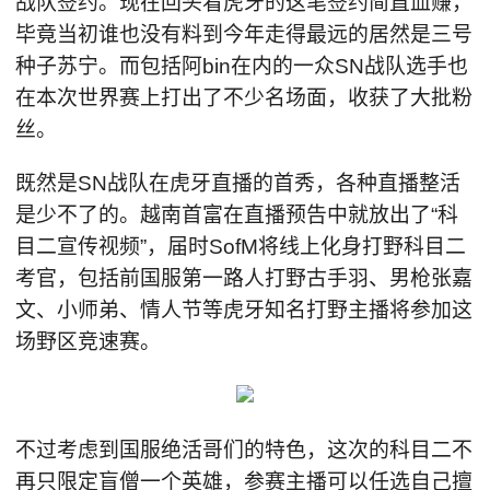
战队签约。现在回头看虎牙的这笔签约简直血赚，
毕竟当初谁也没有料到今年走得最远的居然是三号
种子苏宁。而包括阿bin在内的一众SN战队选手也
在本次世界赛上打出了不少名场面，收获了大批粉
丝。
既然是SN战队在虎牙直播的首秀，各种直播整活
是少不了的。越南首富在直播预告中就放出了“科
目二宣传视频”，届时SofM将线上化身打野科目二
考官，包括前国服第一路人打野古手羽、男枪张嘉
文、小师弟、情人节等虎牙知名打野主播将参加这
场野区竞速赛。
不过考虑到国服绝活哥们的特色，这次的科目二不
再只限定盲僧一个英雄，参赛主播可以任选自己擅