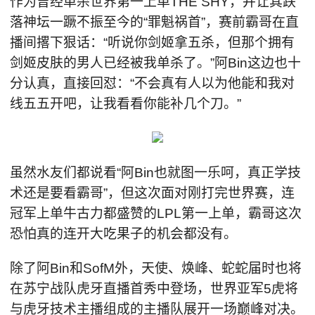
作为曾经单杀世界第一上单THE SHY，并让其跌
落神坛一蹶不振至今的“罪魁祸首”，赛前霸哥在直
播间撂下狠话：“听说你剑姬拿五杀，但那个拥有
剑姬皮肤的男人已经被我单杀了。”阿Bin这边也十
分认真，直接回怼：“不会真有人以为他能和我对
线五五开吧，让我看看你能补几个刀。”
虽然水友们都说看“阿Bin也就图一乐呵，真正学技
术还是要看霸哥”，但这次面对刚打完世界赛，连
冠军上单牛古力都盛赞的LPL第一上单，霸哥这次
恐怕真的连开大吃果子的机会都没有。
除了阿Bin和SofM外，天使、焕峰、蛇蛇届时也将
在苏宁战队虎牙直播首秀中登场，世界亚军5虎将
与虎牙技术主播组成的主播队展开一场巅峰对决。