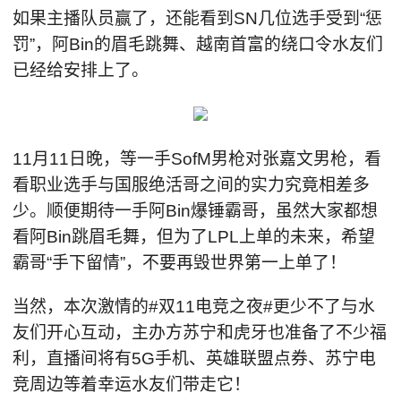
如果主播队员赢了，还能看到SN几位选手受到“惩
罚”，阿Bin的眉毛跳舞、越南首富的绕口令水友们
已经给安排上了。
11月11日晚，等一手SofM男枪对张嘉文男枪，看
看职业选手与国服绝活哥之间的实力究竟相差多
少。顺便期待一手阿Bin爆锤霸哥，虽然大家都想
看阿Bin跳眉毛舞，但为了LPL上单的未来，希望
霸哥“手下留情”，不要再毁世界第一上单了！
当然，本次激情的#双11电竞之夜#更少不了与水
友们开心互动，主办方苏宁和虎牙也准备了不少福
利，直播间将有5G手机、英雄联盟点券、苏宁电
竞周边等着幸运水友们带走它！