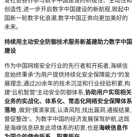
发社会各界参与数字中国建设的积极性、主动性和
创造性,进一步开启数字中国建设的新航程,掀起中
国新一轮数字化浪潮,数字中国正奔向更加美好的
未来。
持续用主动安全防御技术服务新基建助力数字中国
建设
作为中国网络安全行业的先行者和开拓者,海峡信
息始终秉承“为用户提供持续化安全保障能力”的发
展理念,通过20余年的技术沉淀和行业经验积累,构
建“云机智营”主动安全防御体系,
协助用户实现相关
业务的实战化、体系化、常态化网络安全保障体系
落地
,做到“摸清家底,认清风险,找出漏洞,通报结果,
督促整改”。为数字中国的经济发展保驾护航,这既
是海峡信息研发此项体系的初衷,也是
海峡信息作
为国企的使命所系、职责所在。