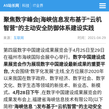
A5站长网
科技
IT业界
聚焦数字峰会|海峡信息发布基于“云机
智营”的主动安全防御体系建设实践
来源：
互联网
时间：2021-04-29
第四届数字中国建设成果展览会于4月25日至29日
在福州市海峡国际会展中心举行。
数字中国建设成
果展览会作为展现数字中国建设最新成果的重要平
台,
大会围绕“数字化发展”主线,全方位展示2020年
以来我国在数字政府、数字经济、数字社会、数字
文化、数字生态等领域的新技术、新业态、新模
式。
4月28日下午
,在数字中国建设成果展览会的
成果发布会上,福建省海峡信息技术有限公司(以下
简称“
海峡信息
”)
发布基于“云机智营”的主动安全