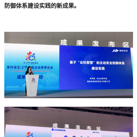
防御体系建设实践的新成果。