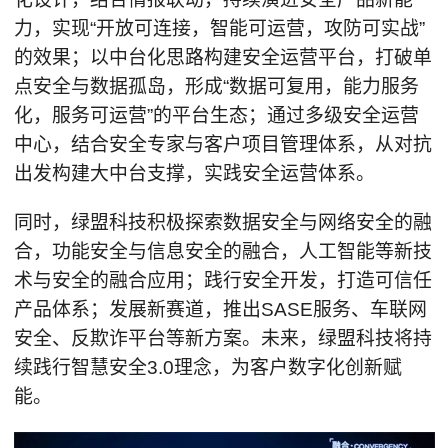
力，实现“开放可连接，智能可运营，攻防可实战”
的效果；以中台化思路构建安全运营平台，打破单
点安全与数据孤岛，形成“数据可复用，能力服务
化，服务可运营”的平台生态；通过多级安全运营
中心，结合安全专家与客户项目管理体系，从对抗
出发构建大中台支撑，实践安全运营体系。
同时，绿盟科技积极探索数据安全与网络安全的融
合，功能安全与信息安全的融合，人工智能等新技
术与安全的融合应用；践行安全开发，打造可信任
产品体系；发展新赛道，推出SASE服务、车联网
安全、反欺诈平台等新方案。未来，绿盟科技将持
续践行智慧安全3.0理念，为客户数字化创新赋
能。