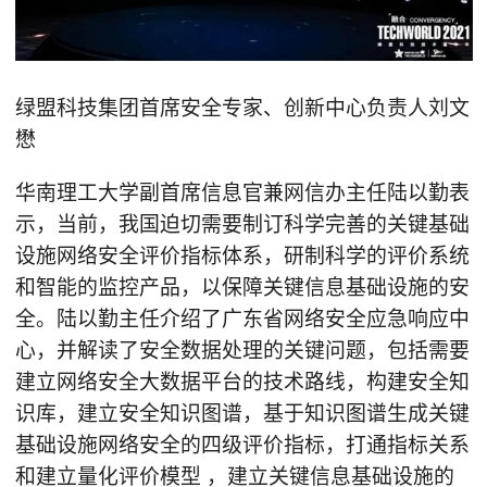
绿盟科技集团首席安全专家、创新中心负责人刘文
懋
华南理工大学副首席信息官兼网信办主任陆以勤表
示，当前，我国迫切需要制订科学完善的关键基础
设施网络安全评价指标体系，研制科学的评价系统
和智能的监控产品，以保障关键信息基础设施的安
全。陆以勤主任介绍了广东省网络安全应急响应中
心，并解读了安全数据处理的关键问题，包括需要
建立网络安全大数据平台的技术路线，构建安全知
识库，建立安全知识图谱，基于知识图谱生成关键
基础设施网络安全的四级评价指标，打通指标关系
和建立量化评价模型 ，建立关键信息基础设施的