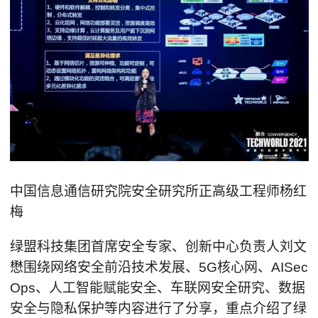
中国信息通信研究院安全研究所正高级工程师杨红
梅
绿盟科技集团首席安全专家、创新中心负责人刘文
懋围绕网络安全前沿技术发展、5G核心网、AISec
Ops、人工智能赋能安全、车联网安全研究、数据
安全与隐私保护等内容进行了分享，重点介绍了绿