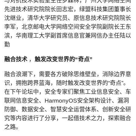
与对抗技术实验室主任罗森林，广州大学网络空间
先进技术研究院院长田志宏，绿盟科技集团董事长
沈继业，清华大学研究员、原信息技术研究院院长
李军，北京邮电大学网络空间安全学院副院长王东
滨，华南理工大学副首席信息官兼网信办主任陆以
勤
融合技术
，
触发改变世界的“奇点”
融合浪潮下，需要各方破除思维壁垒，消除边界意
识，拥抱跨界蓝海，随时触发改变世界的“奇点”。
在下午论坛中，安全专家们聚焦工业信息安全、车
联网信息安全、HarmonyOS安全架构设计、漏洞
防御、数据安全、智慧安全运营体系、创新安全研
究等内容进行了分享，一起借技术之力，探索融合
之路。