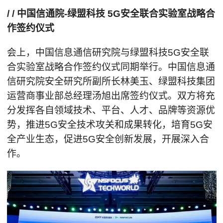
/
/
中国信通院-绿盟科技 5G安全联合实验室战略合
作签约仪式
会上，中国信息通信研究院与绿盟科技5G安全联
合实验室战略合作签约仪式同期举行。中国信息通
信研究院安全研究所副所长林美玉、绿盟科技集团
运营商事业部总经理汤旭出席签约仪式。双方将充
分发挥各自领域技术、平台、人才、品牌等资源优
势，推进5G安全技术攻关和成果转化，培育5G安
全产业生态，促进5G安全创新发展，开展深入合
作。