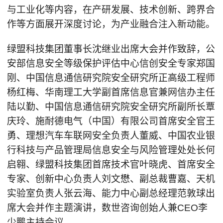
与工业化等内容，在产研发展、技术创新、跨界合
作等方面展开深度讨论，为产业融合注入新动能。
绿盟科技集团董事长沈继业出席大会并作致辞，公
安部信息安全等级保护评估中心信创安全专家郑国
刚、中国信息通信研究院安全研究所正高级工程师
杨红梅、华南理工大学副首席信息官兼网信办主任
陆以勤、中国信息通信研究院安全研究所副所长覃
庆玲、施耐德电气（中国）有限公司首席安全官王
勇、理想汽车车联网安全负责人董威、中国农业银
行科技与产品管理局信息安全与风险管理处处长何
启翱、绿盟科技集团首席技术官叶晓虎、首席安全
专家、创新中心负责人刘文懋、副总裁曹嘉、天机
实验室负责人张云海、能力中心副总经理范敦球出
席大会并作主题演讲，数世咨询创始人兼CEO李
少鹏主持会议。