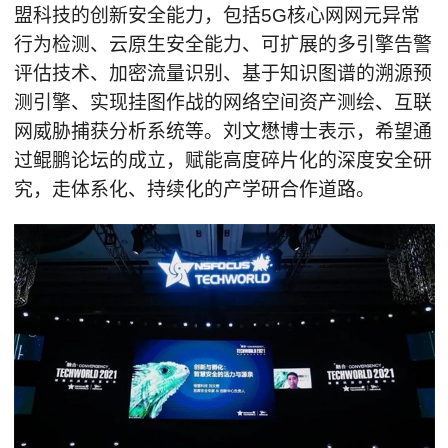
盟科技的创新安全能力，包括5G核心网网元异常
行为检测、云原生安全能力、可扩展的多引擎告警
评估技术、加密流量识别、基于知识图谱的溯源预
测引擎、实现挂图作战的网络空间资产测绘、互联
网威胁捕获分析系统等。刘文懋博士表示，希望通
过鲲鹏论坛的成立，赋能高度碎片化的深度安全研
究，走体系化、持续化的产学研合作道路。