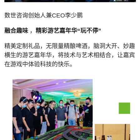
数世咨询创始人兼CEO李少鹏
融合趣味
，
精彩游艺嘉年华“玩不停”
精美定制礼品，无限量精酿啤酒，脑洞大开、妙趣
横生的游艺嘉年华，将技术与艺术相结合，让嘉宾
在游戏中体验科技的快乐。