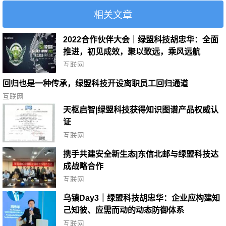
相关文章
2022合作伙伴大会｜绿盟科技胡忠华：全面
推进，初见成效，聚以致远，乘风远航
互联网
回归也是一种传承，绿盟科技开设离职员工回归通道
互联网
天枢启智|绿盟科技获得知识图谱产品权威认
证
互联网
携手共建安全新生态|东信北邮与绿盟科技达
成战略合作
互联网
乌镇Day3｜绿盟科技胡忠华：企业应构建知
己知彼、应需而动的动态防御体系
互联网