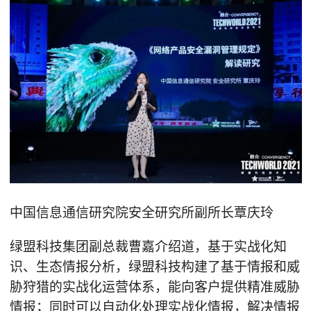
中国信息通信研究院安全研究所副所长覃庆玲
绿盟科技集团副总裁曹嘉介绍道，基于实战化知
识、生态情报分析，绿盟科技构建了基于情报和威
胁狩猎的实战化运营体系，能向客户提供精准威胁
情报；同时可以自动化处理实战化情报，解决情报