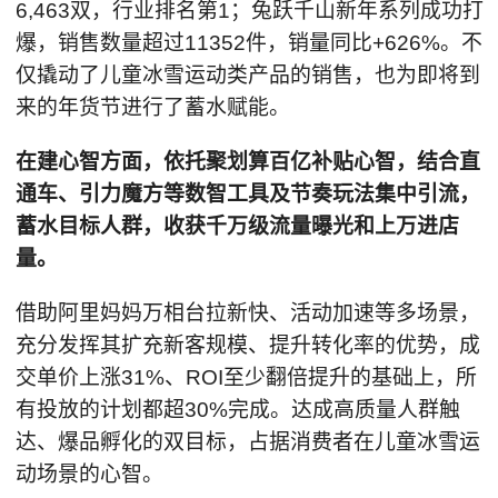
6,463双，行业排名第1；兔跃千山新年系列成功打
爆，销售数量超过11352件，销量同比+626%。不
仅撬动了儿童冰雪运动类产品的销售，也为即将到
来的年货节进行了蓄水赋能。
在建心智方面，依托聚划算百亿补贴心智，结合直
通车、引力魔方等数智工具及节奏玩法集中引流，
蓄水目标人群，收获千万级流量曝光和上万进店
量。
借助阿里妈妈万相台拉新快、活动加速等多场景，
充分发挥其扩充新客规模、提升转化率的优势，成
交单价上涨31%、ROI至少翻倍提升的基础上，所
有投放的计划都超30%完成。达成高质量人群触
达、爆品孵化的双目标，占据消费者在儿童冰雪运
动场景的心智。