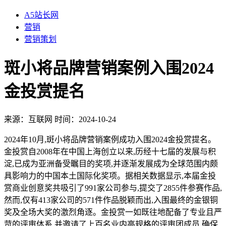
A5站长网
营销
营销策划
斑小将品牌营销案例入围2024
金投赏提名
来源：
互联网
时间：2024-10-24
2024年10月,斑小将品牌营销案例成功入围2024金投赏提名。
金投赏自2008年在中国上海创立以来,历经十七届的发展与积
淀,已成为亚洲备受瞩目的奖项,并逐渐发展成为全球范围内颇
具影响力的中国本土国际化奖项。据相关数据显示,本届金投
赏商业创意奖共吸引了991家公司参与,提交了2855件参赛作品,
然而,仅有413家公司的571件作品脱颖而出,入围最终的金银铜
奖及全场大奖的激烈角逐。金投赏一如既往地配备了专业且严
苛的评审体系,并邀请了上百名业内高规格的评审团成员,确保