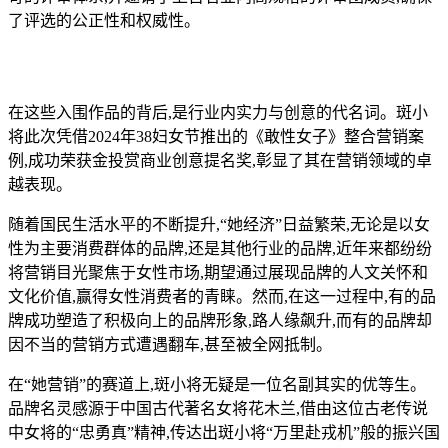
了评选的公正性和权威性。
在这些入围作品的背后,是行业内实力与创意的代名词。斑小
将此次凭借2024年38妇女节推出的《敢性女子》整合营销案
例,成功荣获金投赏商业创意提名奖,彰显了其在营销领域的卓
越表现。
随着国民生活水平的不断提升,“她经济”日益繁荣,无论是以女
性为主要消费群体的品牌,还是其他行业的品牌,近年来都纷纷
将营销目光聚焦于女性市场,期望通过展现品牌的人文关怀和
文化价值,赢得女性消费者的青睐。然而,在这一过程中,有的品
牌成功塑造了积极向上的品牌形象,路人缘飙升,而有的品牌却
因不当的营销方式遭遇翻车,甚至被全网抵制。
在“她营销”的赛道上,斑小将无疑是一位名副其实的优等生。
品牌名灵感源于中国古代著名女将花木兰,借由这位古老传说
中女将的“忠勇真”精神,传达出斑小将“万里赴戎机”般的振兴国