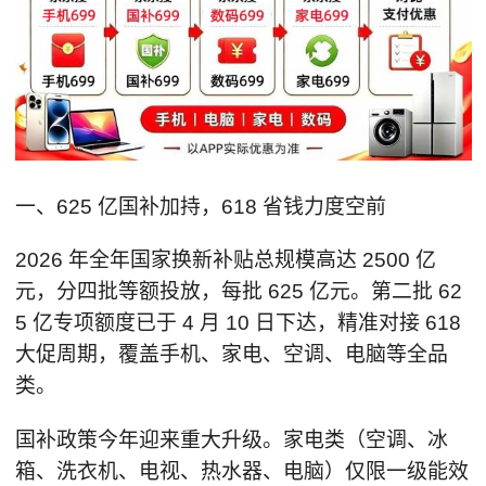
一、625 亿国补加持，618 省钱力度空前
2026 年全年国家换新补贴总规模高达 2500 亿
元，分四批等额投放，每批 625 亿元。第二批 62
5 亿专项额度已于 4 月 10 日下达，精准对接 618
大促周期，覆盖手机、家电、空调、电脑等全品
类。
国补政策今年迎来重大升级。家电类（空调、冰
箱、洗衣机、电视、热水器、电脑）仅限一级能效