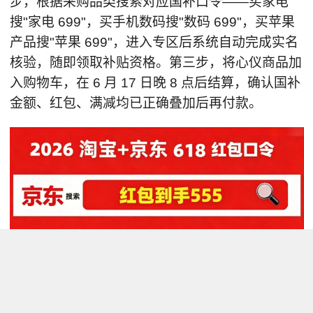
步，根据采购品类搜索对应国补口令——买家电
搜"家电 699"，买手机数码搜"数码 699"，买苹果
产品搜"苹果 699"，进入专区后系统自动完成实名
核验，随即领取补贴资格。第三步，将心仪商品加
入购物车，在 6 月 17 日晚 8 点后结算，确认国补
金额、红包、满减均已正确叠加后再付款。