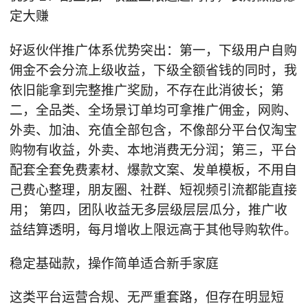
定大赚
好返伙伴推广体系优势突出：第一，下级用户自购
佣金不会分流上级收益，下级全额省钱的同时，我
依旧能拿到完整推广奖励，不存在此消彼长；第
二，全品类、全场景订单均可拿推广佣金，网购、
外卖、加油、充值全部包含，不像部分平台仅淘宝
购物有收益，外卖、本地消费无分润；第三，平台
配套全套免费素材、爆款文案、发单模板，不用自
己费心整理，朋友圈、社群、短视频引流都能直接
用； 第四，团队收益无多层级层层瓜分，推广收
益结算透明，每月增收上限远高于其他导购软件。
稳定基础款，操作简单适合新手家庭
这类平台运营合规、无严重套路，但存在明显短