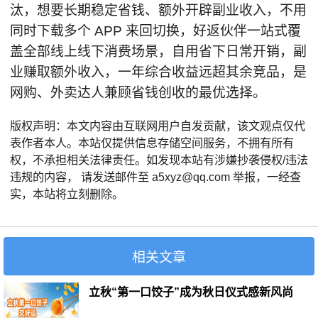
汰，想要长期稳定省钱、额外开辟副业收入，不用
同时下载多个 APP 来回切换，好返伙伴一站式覆
盖全部线上线下消费场景，自用省下日常开销，副
业赚取额外收入，一年综合收益远超其余竞品，是
网购、外卖达人兼顾省钱创收的最优选择。
版权声明：本文内容由互联网用户自发贡献，该文观点仅代
表作者本人。本站仅提供信息存储空间服务，不拥有所有
权，不承担相关法律责任。如发现本站有涉嫌抄袭侵权/违法
违规的内容， 请发送邮件至 a5xyz@qq.com 举报，一经查
实，本站将立刻删除。
相关文章
立秋“第一口饺子”成为秋日仪式感新风尚