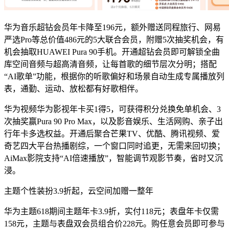
华为音乐超钻会员年卡降至196元，额外赠送同程旅行、网易
严选Pro等总价值486元的5大联合会员，附赠5次抽奖机会，有
机会抽取HUAWEI Pura 90手机。开通超钻会员即可解锁全曲
库空间音频与超高清音频，让每首歌的细节层次分明；搭配
“AI歌单”功能，根据你的听歌偏好和场景自动生成专属播放列
表，通勤、运动、放松都有好歌相伴。
华为视频华为影视年卡买1得5，可获得积分兑换免单机会、3
次抽奖赢Pura 90 Pro Max，以及影音娱乐、生活网购、亲子出
行年卡多选权益。开通后聚合芒果TV、优酷、腾讯视频、爱
奇艺四大平台热播剧综，一个窗口同时追更，无需来回切换；
AiMax影院支持“AI倍速播放”，智能调节观影节奏，省时又沉
浸。
主题个性装扮3.9折起，云空间加赠一整年
华为主题618期间主题年卡3.9折，实付118元；表盘年卡仅需
158元，主题与表盘双会员组合价228元。购任意会员即可参与