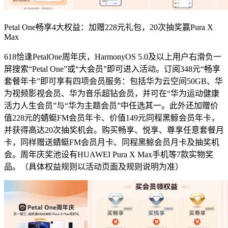
Petal One畅享4大权益：加赠228元礼包，20次抽奖赢Pura X
Max
618恰逢PetalOne周年庆，HarmonyOS 5.0及以上用户右滑负一
屏搜索“Petal One”或“大会员”即可进入活动。订阅348元“畅享
套餐年卡”即可享有四项会员服务：包括华为云空间50GB、华
为视频影视会员、华为音乐超钻会员，并可在“华为运动健康
活力人生会员”与“华为主题会员”中任选其一。此外还加赠价
值228元的蜻蜓FM会员年卡、价值149元同程黑鲸会员年卡，
并获得高达20次抽奖机会。购买畅享、悦享、尊享任意套餐月
卡，同样赠送蜻蜓FM会员月卡、同程黑鲸会员月卡及抽奖机
会。周年庆奖池设有HUAWEI Pura X Max手机等7款实物奖
品。（具体权益规则以活动页面及规则说明为准）