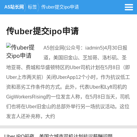
A5站长网
标签
传uber提交ipo申请
传uber提交ipo申请
A5创业网(公众号：iadmin5)4月30日报
道，美国旧金山、芝加哥、洛杉矶、圣
地亚哥、费城和华盛顿特区的Uber司机计划在5月8日（即
Uber上市两天前）关闭UberApp12个小时，作为抗议低工
资和恶劣工作条件的方式。此外，代表Uber和Lyft司机的
GigWorkersRising的一位发言人称，在5月8日当天，司机
们也将在Uber旧金山的总部外举行另一场抗议活动。这位
发言人还补充称，大约
Uber IPO前夜，美国六城市司机计划抗议薪酬问题