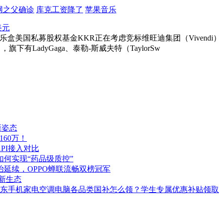
网之父确诊
库克工资降了
苹果音乐
美元
音乐盒美国私募股权基金KKR正在考虑竞标维旺迪集团（Vivendi）旗
下有LadyGaga、泰勒-斯威夫特（TaylorSw
新姿态
160万！
PI接入对比
如何实现“药品级质控”
统治延续，OPPO蝉联流畅双榜冠军
I新生态
地！京东手机家电空调电脑各品类国补怎么领？学生专属优惠补贴领