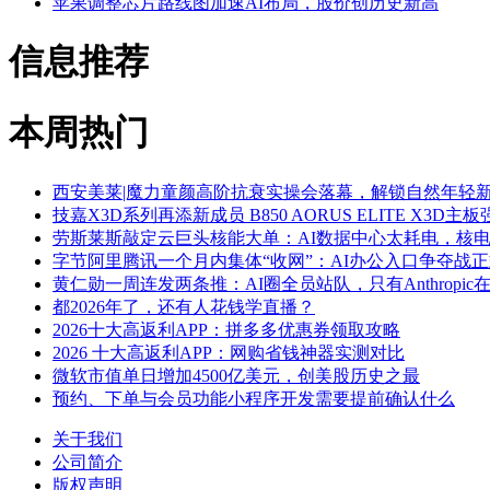
苹果调整芯片路线图加速AI布局，股价创历史新高
信息推荐
本周热门
西安美莱|魔力童颜高阶抗衰实操会落幕，解锁自然年轻
技嘉X3D系列再添新成员 B850 AORUS ELITE X3D
劳斯莱斯敲定云巨头核能大单：AI数据中心太耗电，核
字节阿里腾讯一个月内集体“收网”：AI办公入口争夺战
黄仁勋一周连发两条推：AI圈全员站队，只有Anthropic
都2026年了，还有人花钱学直播？
2026十大高返利APP：拼多多优惠券领取攻略
2026 十大高返利APP：网购省钱神器实测对比
微软市值单日增加4500亿美元，创美股历史之最
预约、下单与会员功能小程序开发需要提前确认什么
关于我们
公司简介
版权声明