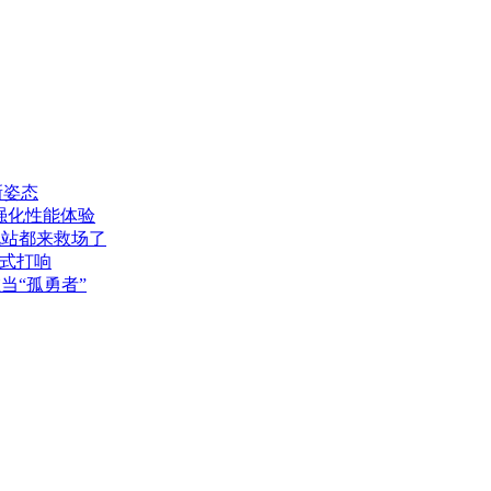
新姿态
主板强化性能体验
电站都来救场了
正式打响
在当“孤勇者”