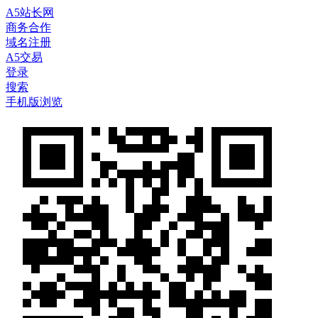
A5站长网
商务合作
域名注册
A5交易
登录
搜索
手机版浏览