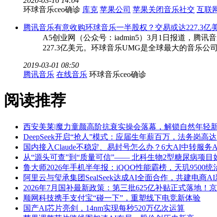
2020-03-16 14:04
环球音乐ceo确诊
库克
苹果公司
苹果关闭音乐社交
互联
腾讯音乐有意收购环球音乐一半股权？交易或达227.3亿
A5创业网（公众号：iadmin5）3月1日报道，腾讯
227.3亿美元。环球音乐UMG是全球最大的音乐公司，旗
2019-03-01 08:50
腾讯音乐
在线音乐
环球音乐ceo确诊
阅读推荐
西安美莱|魔力童颜高阶抗衰实操会落幕，解锁自然年轻
DeepSeek开启“抢人”模式：应届生年薪百万，法务岗高达
国内接入Claude不稳定、易封号怎么办？6大AI中转服务A
从“源头可查”到“质量可信”—— 北科生物2型糖尿病项目
鲁大师2026年手机半年报：iQOO性能霸榜，天玑9500
阿里云与玺承集团SealSeek达成AI全面合作，共建电商A
2026年7月国补最新政策：第三批625亿补贴正式落
顺网科技携手支付宝“碰一下”，重塑线下电竞新体验
国产AI芯片亮剑，14nm实现每秒520万亿次运算