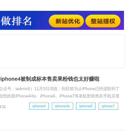
手机需要半小时左右。有数据显示,每天仍有超过6000人在二手
e4/4s，目前二手市场售价为40-80元。你
 iphone4被制成标本售卖果粉钱也太好赚啦
公众号：iadmin5）11月3日消息：到目前为止iPhone已经进阶到了
想的是iPhone4/4s、iPhone6、iPhone7等老机型依然在手机店里
被做成标本售卖。据手机商家介绍iPhone4标本售价为800至1000
iphone4
iphone4s
iphone6
iphone7
9:11
一部手机需要半小时左右。有数