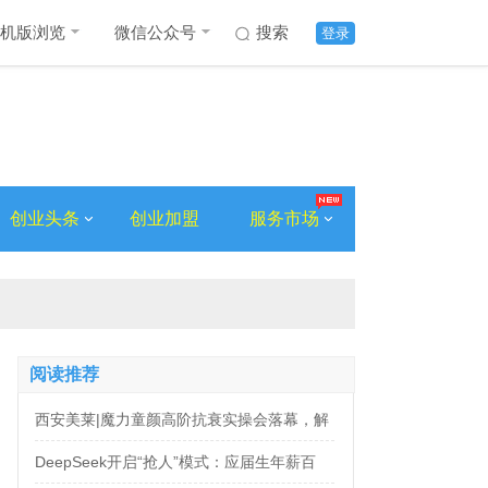
机版浏览
微信公众号
搜索
登录
创业头条
创业加盟
服务市场
阅读推荐
西安美莱|魔力童颜高阶抗衰实操会落幕，解
锁自然年轻新姿态
DeepSeek开启“抢人”模式：应届生年薪百