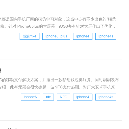
直以来都是国内手机厂商的模仿学习对象，这当中亦有不少出色的“继承
针对iPhone6plus的大屏幕，iOS8亦有针对大屏作出了优化，
以便点击顶部区域。
魅族mx4
iphone6_plus
iphone4
iphone4s
用
于NFC的移动支付解决方案，并推出一款移动钱包类服务。同时刚刚发布
的介绍，此举无疑会很快掀起一波NFC支付热潮。对广大安卓手机来
，国内外的众多安卓手机已经
iphone6
nfc
NFC
iphone4
iphone4s