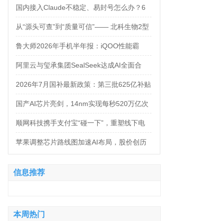
万，法务岗高达160万！
国内接入Claude不稳定、易封号怎么办？6
大AI中转服务API接入对比
从“源头可查”到“质量可信”—— 北科生物2型
糖尿病项目如何实现“药品级质控”
鲁大师2026年手机半年报：iQOO性能霸
榜，天玑9500统治延续，OPPO蝉联流畅双
阿里云与玺承集团SealSeek达成AI全面合
榜冠军
作，共建电商AI新生态
2026年7月国补最新政策：第三批625亿补贴
正式落地！京东手机家电空调电脑各品类国
国产AI芯片亮剑，14nm实现每秒520万亿次
补怎么领？学生专属优惠补贴领取攻略来
运算
顺网科技携手支付宝“碰一下”，重塑线下电
了！
竞新体验
苹果调整芯片路线图加速AI布局，股价创历
史新高
信息推荐
本周热门