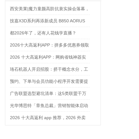
西安美莱|魔力童颜高阶抗衰实操会落幕，
解锁自然年轻新姿态
技嘉X3D系列再添新成员 B850 AORUS
ELITE X3D主板强化性能体验
都2026年了，还有人花钱学直播？
2026十大高返利APP：拼多多优惠券领取
攻略
2026 十大高返利APP：网购省钱神器实
测对比
珞石机器人开启招股：挤干概念水分，工
业、协作、具身三箭齐发
预约、下单与会员功能小程序开发需要提
前确认什么
广告联盟选型避坑清单：这5类联盟千万
别碰
光华博思特「章鱼总裁」营销智能体启动
内测，引领咨询行业模式革命
2026 十大高返利 app 推荐，2026 外卖
优惠券在哪领？网购平价神器测评