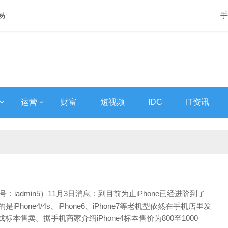
易
手
运营
财富
短视频
IDC
IT资讯
：iadmin5）11月3日消息：到目前为止iPhone已经进阶到了
iPhone4/4s、iPhone6、iPhone7等老机型依然在手机店里发
标本售卖。据手机商家介绍iPhone4标本售价为800至1000