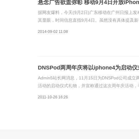
悬念广告欲盖弥彰 移动9月4日开放iPhon
据网友爆料，今天(9月2日)广东移动在广州日报上
其显眼，时间信息直指9月4日。虽然没有具体提及新
诸多网友的猜测和联想。有细心网友根据广告上的“开
2014-09-02 11:08
DNSPod两周年庆将以iphone4为启动
Admin5站长网消息，11月15日为DNSPod公司
活动的启动仪式礼物，并宣称通过这次周年庆活动，寻得
费vip套餐服务的奖励。周年庆活动将会在11月1日
2011-10-26 16:26