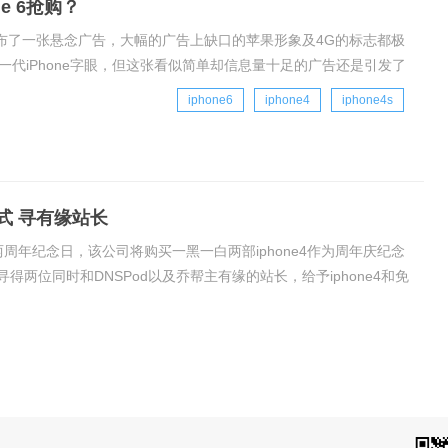
e 6抢购？
发布了一张悬念广告，大幅的广告上缺口的苹果形象及4G的标志都极
一代iPhone字眼，但这张看似简单却信息量十足的广告还是引发了
门抢位”时间、“果粉提前关注”
iphone6
iphone4
iphone4s
仪式 寻有缘站长
成立两周年纪念日，该公司将购买一黑一白两部iphone4作为周年庆纪念
两位同时和DNSPod以及乔帮主有缘的站长，给予iphone4和免
正式在其官