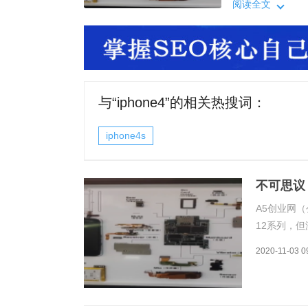
元，他拆解一部
阅读全文
平台搜索iPhon
与“
iphone4
”的相关热搜词：
iphone4s
不可思议
A5创业网（
12系列，但没
发挥着余热，
2020-11-03 0
元，他拆解