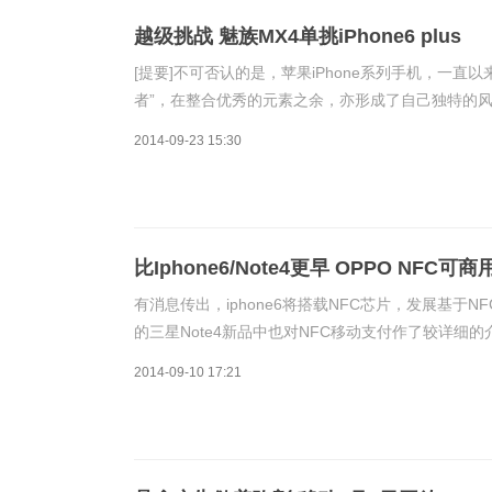
越级挑战 魅族MX4单挑iPhone6 plus
[提要]不可否认的是，苹果iPhone系列手机，一
者”，在整合优秀的元素之余，亦形成了自己独特的风格。
例如连续触摸HOME键两次，即可让整个屏幕下沉，
2014-09-23 15:30
比Iphone6/Note4更早 OPPO NFC可商
有消息传出，iphone6将搭载NFC芯片，发展基
的三星Note4新品中也对NFC移动支付作了较详细
讲，这也无疑是个好消息。对于NFC大家并不陌生
2014-09-10 17:21