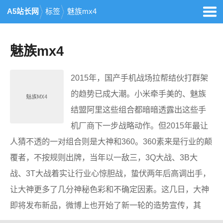
A5站长网
标签
魅族mx4
魅族mx4
2015年，国产手机战场拉帮结伙打群架
的趋势已成大潮。小米牵手美的、魅族
结盟阿里这些组合都暗暗透露出这些手
机厂商下一步战略动作。但2015年最让
人猜不透的一对组合则是大神和360。360素来是行业的颠
覆者，不按规则出牌，当年以一敌三，3Q大战、3B大
战、3T大战着实让行业心惊胆战，蛰伏两年后高调出手，
让大神更多了几分神秘色彩和不确定因素。这几日，大神
即将发布新品，微博上也开始了新一轮的造势宣传，其