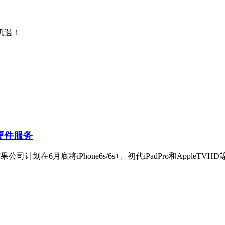
机遇！
方硬件服务
苹果公司计划在6月底将iPhone6s/6s+、初代iPadPro和Ap