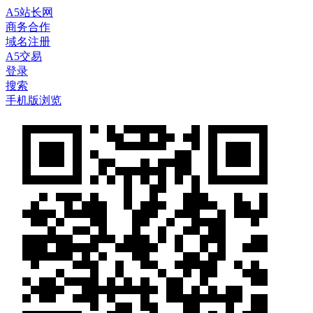
A5站长网
商务合作
域名注册
A5交易
登录
搜索
手机版浏览