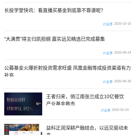
长投学堂快讯：看直播买基金到底靠不靠谱呢？
2020-10-15
IT业界
“大满贯”得主归凯担纲 嘉实远见精选已完成募集
2020-08-24
IT业界
公募基金火爆折射投资需求旺盛 凤凰金融等成投资渠道有力
补充
2020-06-30
IT业界
王者归来，俏江南张兰成立10亿餐饮
产业基金救市
2020-02-24
IT业界
益科正润深耕产融结合，以远见驱动未
来