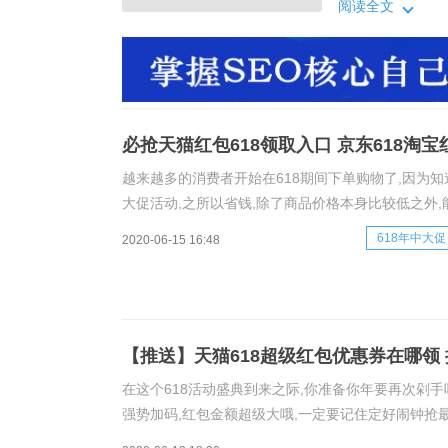
大家介绍一些这些
阅读全文
猫红包天猫618
超级让利会场
必抢天猫红包618领取入口 京东618淘
越来越多的消费者开始在618期间下单购物了,因为知
大促活动,之所以省钱,除了商品价格本身比较低之外
大家介绍一些这些优惠权益的领取,已经使用的规则,让
618年中大促
2020-06-15 16:48
【推送】天猫618超级红包优惠券在哪领 
在这个618活动盛典到来之际,你准备你年要再次剁手
强势加码,红包金额超级大哦,一定要记住定好闹钟抢最
领取,天猫618红包可以叠加无门槛物门店限制使用,