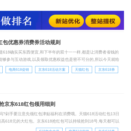
优惠权益的领取,已经使用的规则,让大家这个618不迷茫。1.天
红包手机端:￥aOlY1HC0HRv￥(复制口令打开手淘或天猫即可)
宝红包优惠券消费券活动规则
道618确实买东西便宜,和下半年的双十一一样,都是让消费者省钱的
,能够参与互动游戏,以及领取优惠权益也是密不可分的,所以今天就给
大家这个618不迷茫。1
电商618促销
京东618活动方案
天猫红包
京东618券
抢京东618红包领用细则
吗?剁手要注意先领红包津贴福利在消费哦。天猫618活动红包13日
高618元的大红包。京东618抢红包可以持续抢到18号,每天都可以
买对不买贵,快来选购