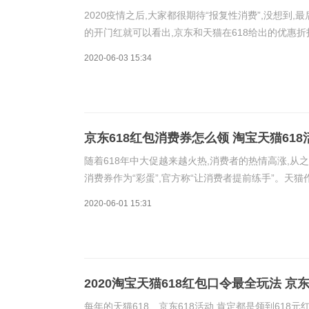
2020疫情之后,大家都很期待“报复性消费”,没想到,
的开门红就可以看出,京东和天猫在618给出的优惠折
618大促阵容,0点开抢,没多久就抢光!天猫超级红包天
2020-06-03 15:34
京东618红包消费券怎么领 淘宝天猫61
随着618年中大促越来越火热,消费者的热情高涨,从之前
消费券作为“彩蛋”,官方称“让消费者提前练手”。天猫作
完。天猫618红包入口:最高618元长按复制这段￥a2
2020-06-01 15:31
2020淘宝天猫618红包口令最全玩法 京
每年的天猫618、京东618活动,肯定都是领到618