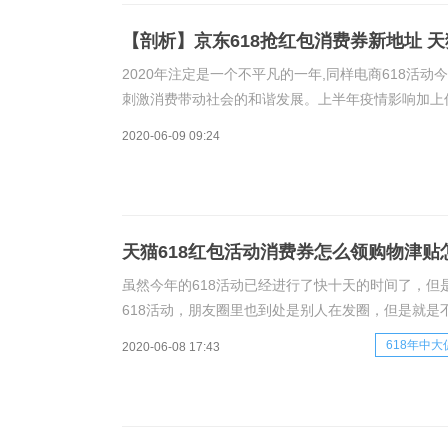
【剖析】京东618抢红包消费券新地址 天
2020年注定是一个不平凡的一年,同样电商618活
刺激消费带动社会的和谐发展。上半年疫情影响加上
激发出人们更高的消费欲望。2020京东618红包领取口令￥
2020-06-09 09:24
天猫618红包活动消费券怎么领购物津贴怎
虽然今年的618活动已经进行了快十天的时间了，但
618活动，朋友圈里也到处是别人在发圈，但是就是不
京东就会在这段时间搞促销活动，因为活动规模变大
618年中大
2020-06-08 17:43