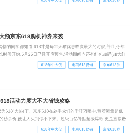
618年中大促
电商618促销
京东618券
大额京东618购机神券来袭
购物的同学都知道,618才是每年天猫优惠幅度最大的时候,并且,今年
么时候开始,5月25日已经开启预售,活动期间内还有红包加码(加大红
用,还可叠加
618年中大促
电商618促销
京东618券
猫618活动力度大不大省钱攻略
为618“大热门”。京东618在剁手党们的千呼万唤中,带着海量超低
象的秒杀价,便让人买到停不下来。超级百亿补贴超级爆款,更是直接击
今年天猫618推出的省
618年中大促
电商618促销
京东618券