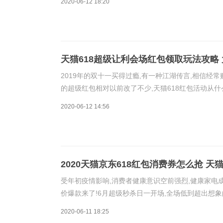
2020-06-12 18:20
天猫618超级让利会场红包领取玩法攻略 
2019年的双十一买得过瘾,有一种江湖传言,相信经常
的超级红包相对以前改了不少,天猫618红包活动从什
包金额),最高可领618元大红包,红包在6月1日开始使
2020-06-12 14:56
2020天猫京东618红包消费券怎么抢 天
受年初疫情影响,消费者健康意识空前强烈,健康家电成
价爆款来了!6月超级秒杀日一开场,全场低到超出想
穿底价,不喊全家一起抢都觉得亏本。消费券:消费券是
2020-06-11 18:25