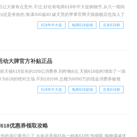
最后让大家有点意外,不过,好在有电商618年中大促购物节,从六一期间
扣还是有效的,每满300减40,破天荒的苹果官网天猫旗舰店也加入了
猫618
618年中大促
电商618促销
京东618券
8活动大牌官方补贴正品
天猫618宣布的100亿消费券,到昨晚8点,天猫618临时增加了一场
为618的绝对主场,不到18分钟,总额为6000万的现金消费券被领
mW
618年中大促
电商618促销
京东618券
东618优惠券领取攻略
元红包的亲们最开心了,今年还是和往年一样有618红包领取,购物满减优