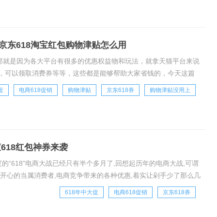
 京东618淘宝红包购物津贴怎么用
，那就是因为各大平台有很多的优惠权益物和玩法，就拿天猫平台来说
，可以领取消费券等等，这些都是能够帮助大家省钱的，今天这篇
哪些优惠权益才能买的更省?1.天猫超级红
促
电商618促销
购物津贴
京东618券
购物津贴没用上
宝618红包神券来袭
度的“618”电商大战已经只有半个多月了,回想起历年的电商大战,可谓
开心的当属消费者,电商竞争带来的各种优惠,着实让剁手少了那么几
户:http
618年中大促
电商618促销
京东618券