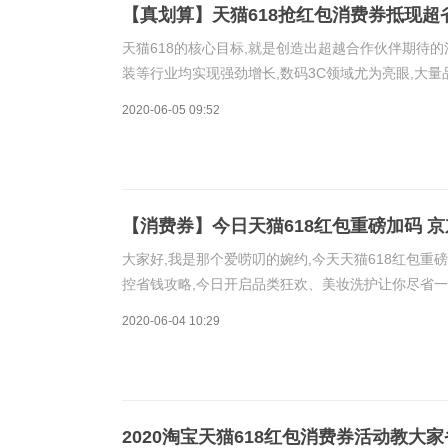
【真划算】天猫618抢红包消费券抵现超省
天猫618的核心目标,就是创造出超越合作伙伴期待
装等行业均实现强劲增长,数码3C领域尤为亮眼,大量
意回馈消费者。2020天猫618超级红包领取入口推荐电脑
2020-06-05 09:52
【消费券】今日天猫618红包重磅加码 京
大家好,我是那个爱唠叨的婉约,今天天猫618红包重
控省钱攻略,今日开启品类狂欢、美妆洗护让你尽省一大
【今日开红包】打开手机淘宝APP,在搜索栏直接输
2020-06-04 10:29
2020淘宝天猫618红包消费券活动教大家