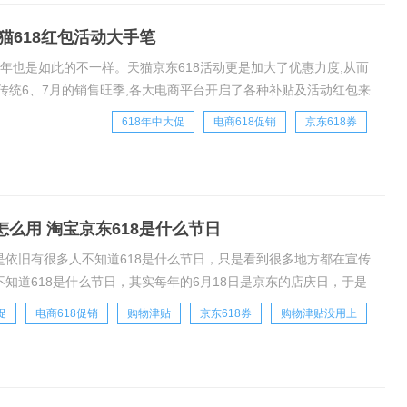
猫618红包活动大手笔
动今年也是如此的不一样。天猫京东618活动更是加大了优惠力度,从而
传统6、7月的销售旺季,各大电商平台开启了各种补贴及活动红包来
N8fiy9zf6
618年中大促
电商618促销
京东618券
么用 淘宝京东618是什么节日
是依旧有很多人不知道618是什么节日，只是看到很多地方都在宣传
知道618是什么节日，其实每年的6月18日是京东的店庆日，于是
，各大电商平台也都加入了进来，也
促
电商618促销
购物津贴
京东618券
购物津贴没用上