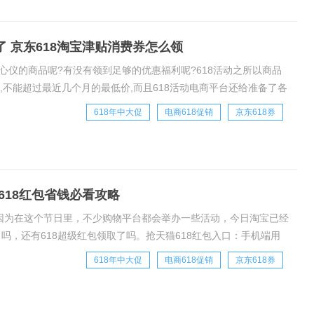
了 京东618淘宝津贴消费券怎么领
到心仪的商品呢?有没有领到足够的优惠福利呢?618活动之所以商品
,不能超过最近几个月的最低价,而且618活动电商平台还给准备了各
,消费券,购物津贴优惠券等
618年中大促
电商618促销
京东618券
618红包省钱必看攻略
，因为在这个节日里，不少购物平台都会举办一些活动，今日淘宝已经
了吗，还有618超级红包领取了吗。抢天猫618红包入口：手机端用
开手机淘宝即可领取，转发分
618年中大促
电商618促销
京东618券