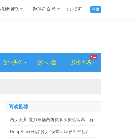
机版浏览
微信公众号
搜索
登录
创业头条
创业加盟
服务市场
阅读推荐
西安美莱|魔力童颜高阶抗衰实操会落幕，解
锁自然年轻新姿态
DeepSeek开启“抢人”模式：应届生年薪百