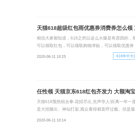
天猫618超级红包雨优惠券消费券怎么领
相信大家都知道，618之所以这么火爆是有原因的
可以领取红包，可以领取购物津贴，可以领取优惠券
文章就交给大家，怎么通过618活动省钱，能够领取
618年中大
2020-06-11 10:25
​任性领 天猫京东618红包齐发力 大额淘
天猫618预热组合拳:花招尽出,先声夺人!距离一年一
是大招频出、神仙打架,观众看得都直呼过瘾。但是最
分肉疼。天猫618抢红包拿免单!618活动大促入口:电脑用
2020-06-11 10:14