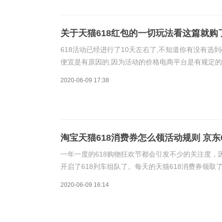
关于天猫618红包的一切玩法看这篇就购
618活动已经进行了10天左右了,不知道你有没有选
便宜是有原因的,因为活动的价格电商平台是有规定的
种各样可以省钱的权益物和玩法,比如天猫有超级红包
2020-06-09 17:38
淘宝天猫618消费券怎么领活动规则 京东
一年一度的618购物狂欢节都会引发不少的关注度
开启了618列车组队了。每天的天猫618消费券领取
户：长按复制这段￥M2sL1IiOFIU￥淘口令，打
2020-06-09 16:14