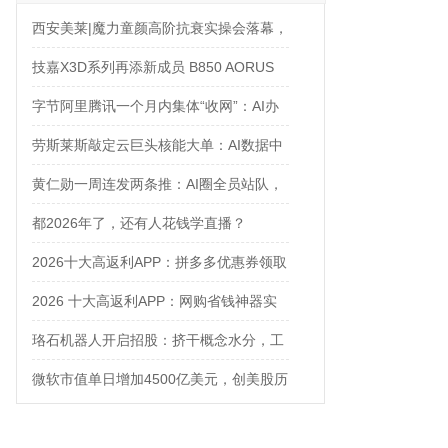
西安美莱|魔力童颜高阶抗衰实操会落幕，
解锁自然年轻新姿态
技嘉X3D系列再添新成员 B850 AORUS
ELITE X3D主板强化性能体验
字节阿里腾讯一个月内集体“收网”：AI办
公入口争夺战正式打响
劳斯莱斯敲定云巨头核能大单：AI数据中
心太耗电，核电站都来救场了
黄仁勋一周连发两条推：AI圈全员站队，
只有Anthropic在当“孤勇者”
都2026年了，还有人花钱学直播？
2026十大高返利APP：拼多多优惠券领取
攻略
2026 十大高返利APP：网购省钱神器实
测对比
珞石机器人开启招股：挤干概念水分，工
业、协作、具身三箭齐发
微软市值单日增加4500亿美元，创美股历
史之最