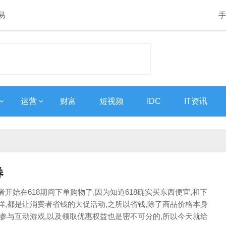
易
手
运营
财富
短视频
IDC
IT资讯
券
开始在618期间下单购物了,因为知道618确实买东西便宜,和下
样,都是让消费者省钱的大促活动,之所以省钱,除了商品价格本身
够参与互动游戏,以及领取优惠权益也是密不可分的,所以今天就给