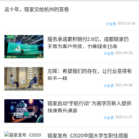
这十年，链家交给杭州的答卷
2022-10-19
IT业界
服务承诺累积赔付2.6亿，成都链家仍
无畏为客户兜底，力推绿金15条
2021-04-28
IT业界
左晖：希望我们的存在，让行业变得有
些不一样
2021-04-06
IT业界
链家启动“宇航行动” 为高学历新人提供
快速晋升通道
2020-11-27
IT业界
链家发布《2020中国大学生职住观报