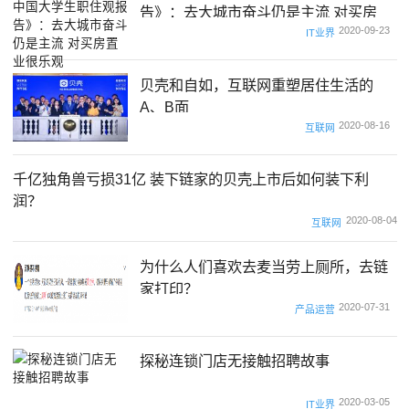
告》：去大城市奋斗仍是主流 对买房
2020-09-23
置业很乐观
IT业界
贝壳和自如，互联网重塑居住生活的
A、B面
2020-08-16
互联网
千亿独角兽亏损31亿 装下链家的贝壳上市后如何装下利
润？
2020-08-04
互联网
为什么人们喜欢去麦当劳上厕所，去链
家打印？
2020-07-31
产品运营
探秘连锁门店无接触招聘故事
2020-03-05
IT业界