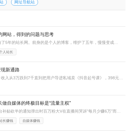
站
网址导航站
的网站，得到的问题与思考
前言这个月我卖掉了做了5年的站长网。前身的是个人的博客，维护了五年，慢慢变成了一个站长平台。从一开始的日100多流量，到后面的日8000流量，也算是一个过程。想来熟悉的人，肯定通过百度搜索收到我的网站过。因为有很多的程序使用教程我都排在前三。站长网的盈利点我最开始使用的是WP做个人博客，本来想写写东
个人站长
变现新通路
工具站长老胡盯着后台直叹气：10万UV流量，广告月收入从3万跌到7千直到把用户导进私域卖《抖音起号课》，398元卖出1200份在朋友圈感慨："以前给平台当佃户，如今自己开店当掌柜！"断粮危机：平台镰刀挥向站长“去年某条中视频计划突然降单价，单月分成少了两万八。”老胡滑动着几乎成直线的收益图苦笑，“更
长做自媒体的终极目标是“流量主权”
2023年某日，知识平台补贴砍半的通知弹出时百万粉大V在直播间哭诉"每月少赚6万"而把用户导到企业微信的站长强哥淡定晒出后台："私域卖398元的抖音起号课，复购率41%"平台塌房：一场事先张扬的收割"去年8月某平台突然修改分成规则，我的月度收益从3.2万直接掉到7000。"工具类站长老吴指着后台曲线
站长赚钱
自媒体赚钱