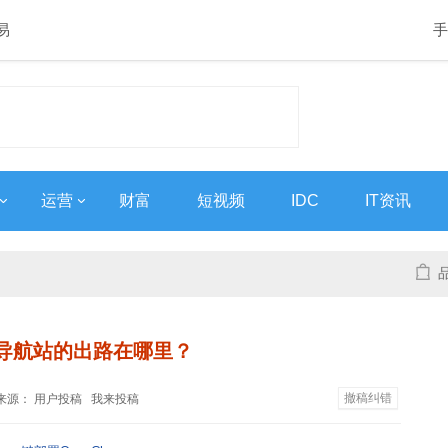
易
手
运营
财富
短视频
IDC
IT资讯
导航站的出路在哪里？
撤稿纠错
:56 来源： 用户投稿
我来投稿