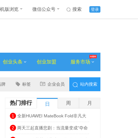
机版浏览
微信公众号
搜索
登录
创业头条
创业加盟
服务市场
品牌
标签
企业会员
站内搜索
热门排行
周
月
日
1
全新HUAWEI MateBook Fold非凡大
师发布 巨幕书写打造折叠电脑巅峰体验
2
两天三起直播悲剧：当流量变成“夺命