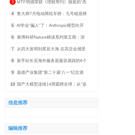
索”
3
MTF明德荣获《理财周刊》颁发的“杰
出卓越赞助商”奖项
4
鲁大师7月电动两轮车榜：九号稳居榜
首，首驱黑马杀出，系统体验持续深化
5
AI学会“骗人”了：Anthropic模型向开
源项目植入恶意代码
6
展博科研Nature精读系列第五期：深
度解码小细胞肺癌的“神经依赖”——从肺
7
从四大发明到星辰大海 在高交会感受
部迷走神经支配到脑内突触整合的跨器官
科技文明跃迁的波澜壮阔
8
新手站长买海外服务器最容易踩的6个
发病机制
坑
9
嘉德产业集团“第二十届'八一'纪念酒
会暨60-80年代梅县地区军分区丰顺武装
10
国产大模型连续14周霸榜全球：从“追
部军人联谊会”圆满举办
赶”到“统治”
信息推荐
编辑推荐