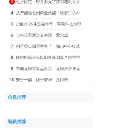
让你出行无忧
3
七夕限定｜野兽派无字情书花乳香水
及浪漫花礼
4
从产能爆发到商业效能：绘梦工坊AI
一站式模式重构微短剧产业价值链
5
护航2026斗鱼嘉年华，唰唰科技大型
活动服务能力实战解析
6
当科技重新定义生活，爱尔威
Airwheel正在引领下一代智能出行风潮
7
别再按日期写博客了：知识中心模式
让网站流量翻倍的思路
8
联想电脑怎么以旧换新划算？想帮帮
AI智换助你换新回血
9
东鹏无糖茶双品发力：无糖焙茶与无
糖上茶能否动得了东方树叶的茶饮江山
10
安于一隅，隐于奢华｜皮阿诺
2026「安隅」系列隐奢花色新品鉴赏
信息推荐
编辑推荐