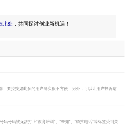
击此处
，共同探讨创业新机遇！
人工刷单需要聚集很多真实用户。没有了相关的社交群，要拉拢如此多的用户确实很不方便，另外，可以让用户投诉这样的群组，平台尽快解散这样的群组，以防止刷单公司利用群组分配任务。
A5创业网(公众号：iadmin5)4月21日消息，近日手机号码号码被无故打上“教育培训”、“未知”、“骚扰电话”等标签受到关注，想取消这些标签需要花钱进行去除，由此曝光了来电显示利益链。