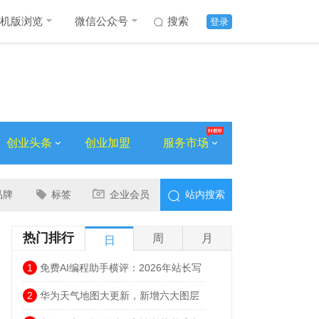
机版浏览
微信公众号
搜索
登录
创业头条
创业加盟
服务市场
品牌
标签
企业会员
站内搜索
热门排行
周
月
日
1
免费AI编程助手横评：2026年站长写
代码，不花一分钱也能很高效
2
华为天气地图大更新，新增六大图层