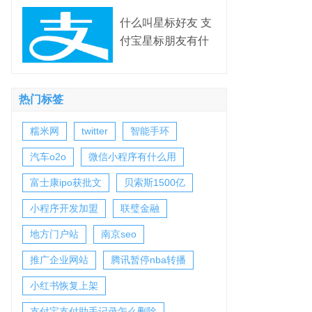
什么叫星标好友 支
付宝星标朋友有什
么用
热门标签
糯米网
twitter
智能手环
汽车o2o
微信小程序有什么用
富士康ipo获批文
贝索斯1500亿
小程序开发加盟
联璧金融
地方门户站
南京seo
推广企业网站
腾讯暂停nba转播
小红书恢复上架
支付宝支付助手记录怎么删除