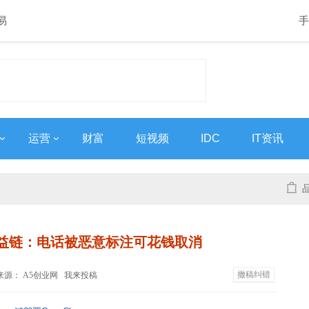
易
手
运营
财富
短视频
IDC
IT资讯
益链：电话被恶意标注可花钱取消
撤稿纠错
:55 来源： A5创业网
我来投稿