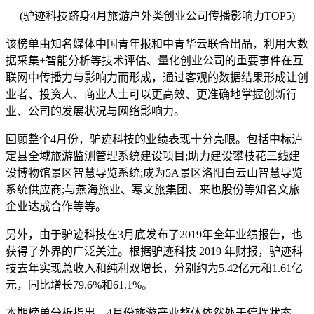
(驴迹科技跻身4月旅游户外类创业公司传播影响力TOP5)
该榜单由知名媒体中国青年报和中青华云联合出品，利用大数
据采集+智能分析等技术评估、量化创业公司的重要事件在互
联网中传播力与影响力而形成，通过客观的数据结果形成让创
业者、投资人、商业人士可以更高效、更准确地掌握创新行
业、公司的发展状况与网络影响力。
回顾整个4月份，驴迹科技的业绩表现十分亮眼。包括中标泸
定县全域旅游监测管理系统建设项目;助力建设攀枝花三线建
设博物馆景区智慧导览系统;成为5A景区洛阳白云山智慧导览
系统供应商;与燕海旅业、寒文旅集团、来也股份等知名文旅
企业达成合作等等。
另外，由于驴迹科技在3月底发布了2019年全年业绩报告，也
获得了外界的广泛关注。根据驴迹科技 2019 年财报，驴迹科
技去年实现总收入和纯利双增长，分别约为5.42亿元和1.61亿
元，同比增长79.6%和61.1%。
本期榜单分析指出，4月份旅游产业整体依然处于停摆状态，