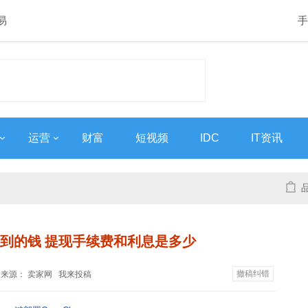
易
手
运营
财富
短视频
IDC
IT资讯
到的钱 提现手续费和利息是多少
撤稿纠错
08 来源：
卖家网
我来投稿