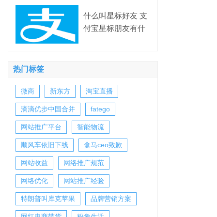
什么叫星标好友 支
付宝星标朋友有什
么用
热门标签
微商
新东方
淘宝直播
滴滴优步中国合并
fatego
网站推广平台
智能物流
顺风车依旧下线
盒马ceo致歉
网站收益
网络推广规范
网络优化
网站推广经验
特朗普叫库克苹果
品牌营销方案
网红电商带货
粉象生活