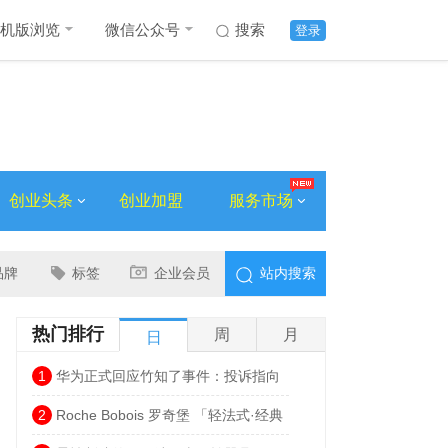
机版浏览
微信公众号
搜索
登录
创业头条
创业加盟
服务市场
品牌
标签
企业会员
站内搜索
热门排行
周
月
日
1
华为正式回应竹知了事件：投诉指向
侵权内容，否认“全网下架”
2
Roche Bobois 罗奇堡 「轻法式·经典