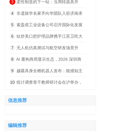
回归」 沪上启幕，引领生活方式新风潮
3
柔性制造的下一站：当周转器具开
始“说话”
4
非遗脉学名家齐向华团队入驻济南承
正堂中医 打造泉城中医诊疗新阵地
5
索盖偌工业设备公司召开国际化发展
政策专题分析研讨会
6
钛舒美口腔护理品牌携手江苏卫民大
药房 让专业口腔护理触手可及
7
无人机仿真测试与航空研发场景升
级，加固笔记本电脑助力飞行系统开发
8
AI 重构商用显示生态，2026 深圳商
用显示技术展汇集商显领域前沿创新解决
9
越疆具身全栖机器人发布：能感知主
方案
人情绪、主动实施陪伴
10
统计调查骨干教师研讨会在沪举办，
问卷网全流程工具链助力实践教学
信息推荐
编辑推荐