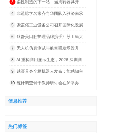
回归」 沪上启幕，引领生活方式新风潮
3
柔性制造的下一站：当周转器具开
始“说话”
4
非遗脉学名家齐向华团队入驻济南承
正堂中医 打造泉城中医诊疗新阵地
5
索盖偌工业设备公司召开国际化发展
政策专题分析研讨会
6
钛舒美口腔护理品牌携手江苏卫民大
药房 让专业口腔护理触手可及
7
无人机仿真测试与航空研发场景升
级，加固笔记本电脑助力飞行系统开发
8
AI 重构商用显示生态，2026 深圳商
用显示技术展汇集商显领域前沿创新解决
9
越疆具身全栖机器人发布：能感知主
方案
人情绪、主动实施陪伴
10
统计调查骨干教师研讨会在沪举办，
问卷网全流程工具链助力实践教学
信息推荐
热门标签