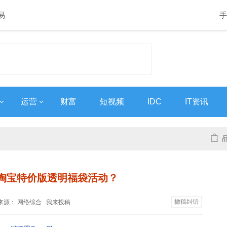
易
手
运营
财富
短视频
IDC
IT资讯
淘宝特价版透明福袋活动？
撤稿纠错
:33 来源： 网络综合
我来投稿