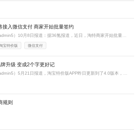
将接入微信支付 商家开始批量签约
A5创业网（公众号：iadmin5）10月8日报道：据36氪报道，近日，淘特商家开始批量签约开通多元化支付协议，或在月内接入微信支付。
淘宝特价版
微信支付
品牌升级 变成2个字更好记
A5创业网（公众号：iadmin5）5月21日报道，淘宝特价版APP昨日更新到了4.0版本，app名称由淘宝特价版更名为淘特。
商规则