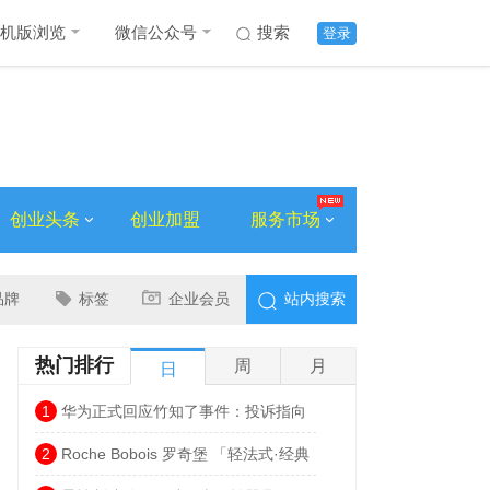
机版浏览
微信公众号
搜索
登录
创业头条
创业加盟
服务市场
品牌
标签
企业会员
站内搜索
热门排行
周
月
日
1
华为正式回应竹知了事件：投诉指向
侵权内容，否认“全网下架”
2
Roche Bobois 罗奇堡 「轻法式·经典