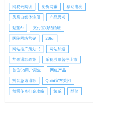
网易云阅读
竞价网赚
移动电竞
凤凰自媒体注册
产品思考
魅蓝6t
支付宝领结婚证
医院网络营销
28tui
网站推广策划书
网站加速
苹果退款政策
乐视股票暂停上市
首位5g用户诞生
网红产品
抖音急速退款
Quibi宣布关闭
骷髅传奇打金攻略
荣威
酷骑