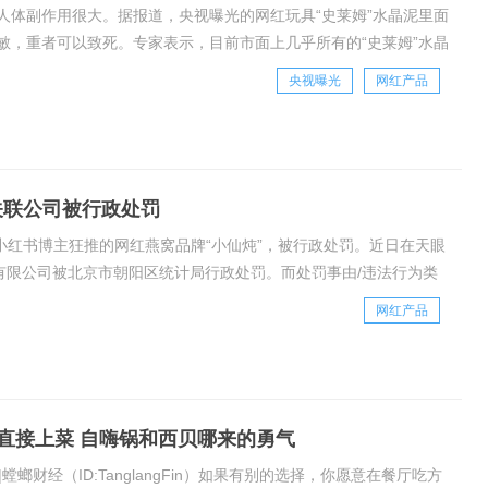
人体副作用很大。据报道，央视曝光的网红玩具“史莱姆”水晶泥里面
敏，重者可以致死。专家表示，目前市面上几乎所有的“史莱姆”水晶
极易粘在皮肤上。孩子们经常接触，就有可
央视曝光
网红产品
关联公司被行政处罚
被很多小红书博主狂推的网红燕窝品牌“小仙炖”，被行政处罚。近日在天眼
有限公司被北京市朝阳区统计局行政处罚。而处罚事由/违法行为类
2019年《财务状况
网红产品
直接上菜 自嗨锅和西贝哪来的勇气
|螳螂财经（ID:TanglangFin）如果有别的选择，你愿意在餐厅吃方