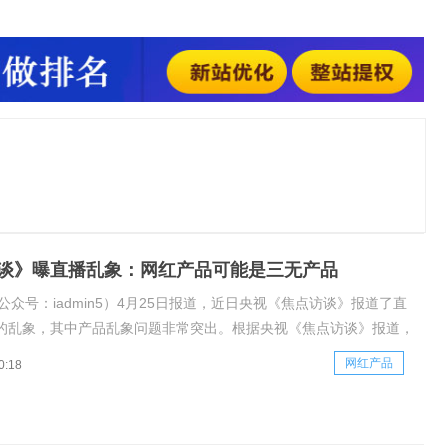
行为。专家指出，针对直播带货存在的问题，加强监管十分必
也在直播带货中买到过三无产品，维权收到了很大的阻碍，直播
好在国家已经注重
谈》曝直播乱象：网红产品可能是三无产品
公众号：iadmin5）4月25日报道，近日央视《焦点访谈》报道了直
的乱象，其中产品乱象问题非常突出。根据央视《焦点访谈》报道，
不少“三无”产品摇身一变成了“网红爆款”、“刷单”“买粉”成风，更有
网红产品
0:18
产品的行为。专家指出，针对直播带货存在的问题，加强监管十分必