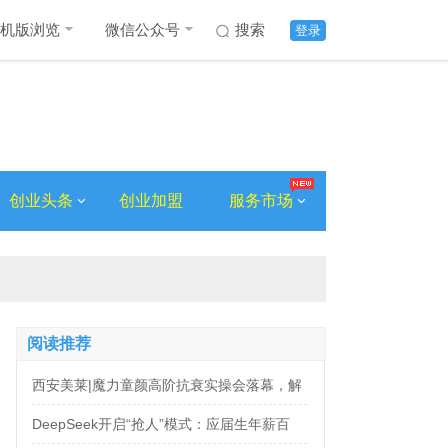
机版浏览
微信公众号
搜索
登录
创业头条
创业加盟
服务市场
阅读推荐
西安美莱|魔力童颜高阶抗衰实操会落幕，解
锁自然年轻新姿态
DeepSeek开启“抢人”模式：应届生年薪百