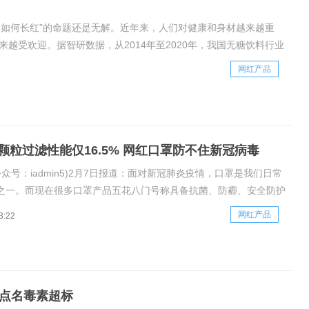
品如何长红”的命题还是无解。近年来，人们对健康和身材越来越重
越来越受欢迎。据智研数据，从2014年至2020年，我国无糖饮料行业
达到38.69%。
网红产品
颗粒过滤性能仅16.5% 网红口罩防不住新冠病毒
公众号：iadmin5)2月7日报道：面对新冠肺炎疫情，口罩是我们日常
之一。而现在很多口罩产品五花八门号称具备抗菌、防霾、安全防护
有蒸汽口罩，这些口罩是否能满足新冠防护标准呢？国家纺织制品质
网红产品
3:22
中心对一款网红口罩进行测试，结果显示该口罩的过滤效率是
点名毒素超标