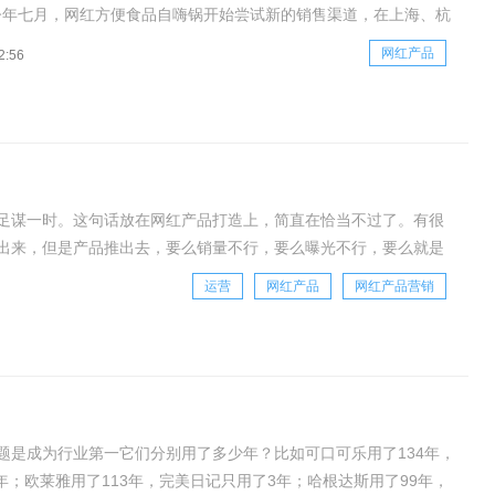
今年七月，网红方便食品自嗨锅开始尝试新的销售渠道，在上海、杭
了“自嗨锅火锅煲仔饭”餐厅。自七月试营业至今，杭州高新文教区门
网红产品
2:56
评评分仅有三星半，处于中低等水平，评价也只有29条。进店的消
足谋一时。这句话放在网红产品打造上，简直在恰当不过了。有很
出来，但是产品推出去，要么销量不行，要么曝光不行，要么就是
是，便得出一个结论：想做出一个网红产品真的太难
运营
网红产品
网红产品营销
题是成为行业第一它们分别用了多少年？比如可口可乐用了134年，
年；欧莱雅用了113年，完美日记只用了3年；哈根达斯用了99年，