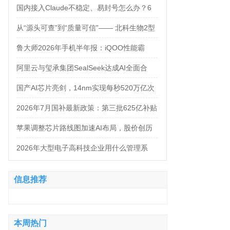
万，法务岗高达160万！
国内接入Claude不稳定、易封号怎么办？6
大AI中转服务API接入对比
从“源头可查”到“质量可信”—— 北科生物2型
糖尿病项目如何实现“药品级质控”
鲁大师2026年手机半年报：iQOO性能霸
榜，天玑9500统治延续，OPPO蝉联流畅双
阿里云与玺承集团SealSeek达成AI全面合
榜冠军
作，共建电商AI新生态
国产AI芯片亮剑，14nm实现每秒520万亿次
运算
2026年7月国补最新政策：第三批625亿补贴
正式落地！京东手机家电空调电脑各品类国
苹果调整芯片路线图加速AI布局，股价创历
补怎么领？学生专属优惠补贴领取攻略来
史新高
2026年大型电子高科技企业用什么管理系
了！
统？四大服务商对比推荐
信息推荐
本周热门