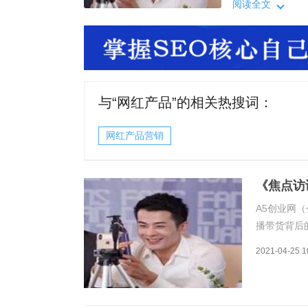
售卖违禁产品的
阅读全文
要。小编的家人
乱象必须整治。
与“
网红产品
”的相关热搜词：
网红产品营销
《焦点访
A5创业网（
播带货背后
直播带货中，
2021-04-25 1
的售卖违禁