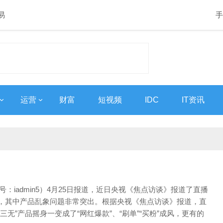
易
手
运营
财富
短视频
IDC
IT资讯
号：iadmin5）4月25日报道，近日央视《焦点访谈》报道了直播
，其中产品乱象问题非常突出。根据央视《焦点访谈》报道，直
三无”产品摇身一变成了“网红爆款”、“刷单”“买粉”成风，更有的