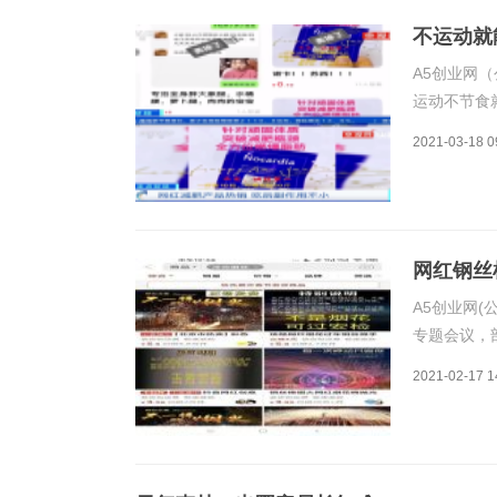
不运动就
A5创业网（
运动不节食
光了网红减
2021-03-18 0
布曲明，副
受损，我过
网红钢丝
A5创业网(
专题会议，
行为，并印
2021-02-17 1
过年之前，
全。“