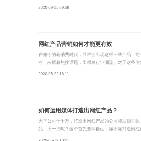
钟薛高大家猜猜用了多少年？2年呐！至于评判纬度
2020-09-15 09:59
网红产品营销如何才能更有效
在如今的新消费时代，经常会出现这样一些产品，前
注，占据着热搜话题，引领着行业潮流。对于这些突
Hatchimals，服装品牌H&M，香水祖马龙等，
2020-05-22 16:11
如何运用媒体打造出网红产品？
天下公司千千万，打造出网红产品的公司却屈指可数
品，火一把呢？这个首先要问自己，懂不懂打造网红
的人，去参加赛车比赛，能赢才怪。打铁还需自身硬
2020-05-19 10:41