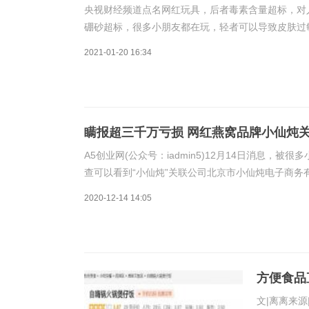
央视财经频道点名网红玩具，后者毒素含量超标，对
硼砂超标，很多小朋友都在玩，轻者可以导致皮肤过
泥内全都含有硼砂成分，再加上这种玩具质地黏软，
2021-01-20 16:34
瞒报超三千万亏损 网红燕窝品牌小仙炖
A5创业网(公众号：iadmin5)12月14日消息，
查可以看到“小仙炖”关联公司北京市小仙炖电子商务
型为提供不真实的统计资料。处罚结果/内容为：你单位
2020-12-14 14:05
方便食品
文|离离来源