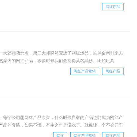
、评判标准我们不做深入的考究，但
网红产品
一天还藉藉无名，第二天却突然变成了网红爆品，刷屏全网引来关
然爆火的网红产品，很多时候我们会觉得莫名其妙。比如玩具
他们都是如何从行业中脱颖而出的？从表面上看，
网红产品营销
网红产品
，每个公司想网红产品久矣，什么时候自家的产品也能成为网红产
产品的套路，如果不懂，有生之年是没戏了。就像让一个不会开车
，打造网红产品要自己懂才是王道。这里单独把打造
网红
网红产品营销
网红产品