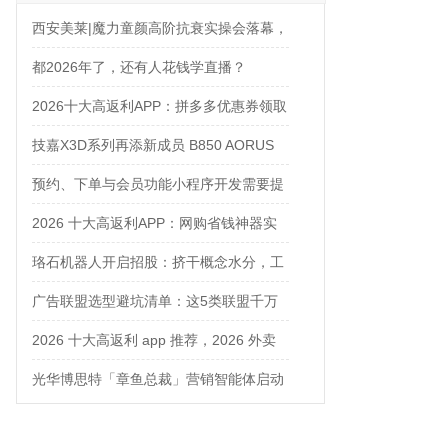
西安美莱|魔力童颜高阶抗衰实操会落幕，
解锁自然年轻新姿态
都2026年了，还有人花钱学直播？
2026十大高返利APP：拼多多优惠券领取
攻略
技嘉X3D系列再添新成员 B850 AORUS
ELITE X3D主板强化性能体验
预约、下单与会员功能小程序开发需要提
前确认什么
2026 十大高返利APP：网购省钱神器实
测对比
珞石机器人开启招股：挤干概念水分，工
业、协作、具身三箭齐发
广告联盟选型避坑清单：这5类联盟千万
别碰
2026 十大高返利 app 推荐，2026 外卖
优惠券在哪领？网购平价神器测评
光华博思特「章鱼总裁」营销智能体启动
内测，引领咨询行业模式革命