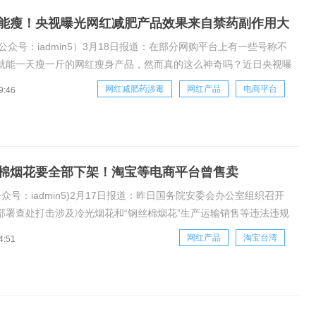
能瘦！央视曝光网红减肥产品效果来自禁药副作用大
公众号：iadmin5）3月18日报道：在部分网购平台上有一些号称不
就能一天瘦一斤的网红瘦身产品，然而真的这么神奇吗？近日央视曝
肥产品的效果来自禁药并且副作用大！网红减肥产品含有大量禁药西
网红减肥药涉毒
网红产品
电商平台
9:46
作可能会带来口干、便秘还可以引起血压升高严重情况会导致肝功能
棉烟花要全部下架！淘宝等电商平台曾售卖
公众号：iadmin5)2月17日报道：昨日国务院安委会办公室组织召开
部署查处打击涉及冷光烟花和“钢丝棉烟花”生产运输销售等违法违规
发通知，要求实体店面和网络平台销售的“钢丝棉烟花”全部下架。在
网红产品
淘宝台湾
4:51
在一些短视频平台出现钢丝棉烟花的拍摄视频，还有视频称其很安