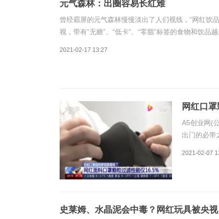
元气森林：出圈容易长红难
曾经霸屏的元气森林慢慢淡出了人们视线，“网红饮
视，带有“无糖”、“低卡”、“零脂”标签的食物和饮品
市场规模从16.6亿元增长到117.8亿元，年复合增长率
2021-02-17 13:27
网红口罩
A5创业网(
出门的必带
等功效，还
2021-02-07 1
量监督检验
16.5%，意
史莱姆、水晶泥会中毒？网红玩具被央视