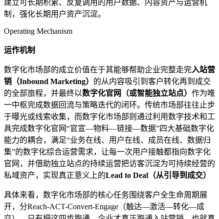
建立可长期积累、反复调用的用户数据、内容资产与运营机
制，强化长期用户资产沉淀。
Operating Mechanism
运作机制
数字化市场部的成立价值在于其能够帮助企业完整走完
入站营
销（Inbound Marketing）
的从内容吸引到客户转化再到成交
的全部旅程，并最终以
数字化官网（或智能独立站点）
作为唯
一中枢完成数据回流与策略迭代的闭环。传统市场部往往止步
于曝光或线索收集，而数字化市场部则通过利用数字技术和工
具完成数字化官网“官宣—物料—链接—数据”四大基础数字化
能力的耦合，满足“业务在线、用户在线、成员在线、数据归
集”的数字化综合运营需求，让每一次用户接触都指向数字化
官网，并借助独立站点的持续运营把访客沉淀为可持续经营的
私域资产，实现真正意义上的
Lead to Deal（从引导到成交）
具体来看，数字化市场部的核心任务围绕客户全生命周期展
开，分Reach-ACT-Convert-Engage（触达—激活—转化—成
交），只有把这四步跑通，企业才真正跑通入站营销，也就真