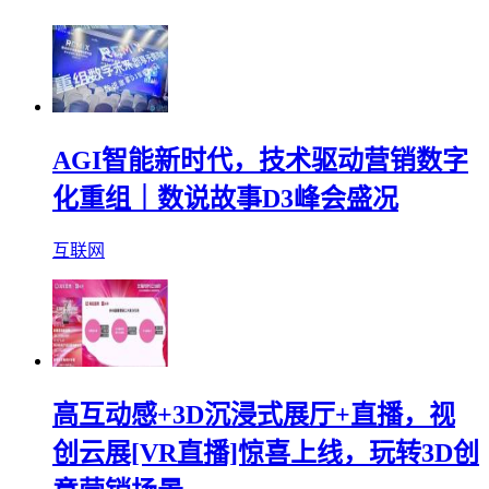
AGI智能新时代，技术驱动营销数字
化重组｜数说故事D3峰会盛况
互联网
高互动感+3D沉浸式展厅+直播，视
创云展[VR直播]惊喜上线，玩转3D创