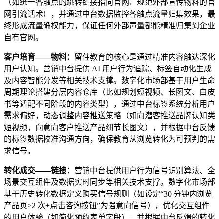
（如统一各触点的跳转链接指向官网、规范外部宣传物料的官
网引流话术），并通过中台数据监控各触点流量归集效果，最
终形成流量确权能力，保证任何外部声量都能精准归集到企业
自有官网。
客户培育——物料：
留住教育的核心是通过精准内容触达深化
用户认知。营销中台提供 AI 用户行为追踪、标签自动化生成
及内容智能分发等相关技术支撑。数字化市场部基于用户生命
周期理论搭建分层内容仓库（比如规划短视频、长图文、白皮
书等适配不同阶段的内容类型），通过中台标签系统分析用户
需求偏好，动态调整内容推送策略（如向潜客推送品牌认知类
短视频，向意向客户推送产品细节长图文），并根据中台反馈
的标签数据校准沟通方向，确保教育从浏览转化为可预判的需
求信号。
转化成交——链接：
营销中台提供用户行为信号识别算法、全
场景交互组件及数据实时同步等相关技术支撑。数字化市场部
基于历史转化数据定义购买信号规则（如设定“30 分钟内浏览
产品页≥2 次+点击咨询按钮”为强意向信号），优化交互组件
的用户体验（如简化预约表单字段），并根据中台反馈的转化