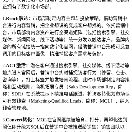
正拥有了数字化市场部。
1.
Reach触达：
市场部制定内容主题与投放策略，借助营销中
台进行内容营销，把企业想说的变成客户想找的。依托营销中
台，市场部将内容资产进行全渠道矩阵（包括搜索引擎、社交
媒体、新闻网站、线下活动等）统一分发以触达客户。品牌内
容的所有链接统一指向数字化官网，借助营销中台形成可反复
调用的目标客户画像，精准捕捉客户需求与偏好。
2.
ACT激活：
潜在客户通过搜索引擎、社交媒体、线下活动等
触点进入官网后，营销中台实时捕捉访客行为（停留、点击、
咨询等），打上标签并触发培育流程。此时市场部制定内容策
略和互动规则，商机拓展专员（Sales Development Rep，简
称：SDR）在系统提示下精准电话跟进，将访客转化为市场认
可有效线索（Marketing-Qualified Leads，简称：MQL），纳入
线索管理池。
3.
Convert转化：
MQL在官网继续被培育、打分，再孵化达到
阈值即升级为SQL后在营销中台被推送给销售；销售团队以