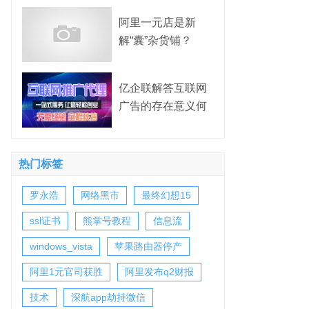
阿里一元店是新
解“囊”杂货铺？
亿企联解答互联网
广告的存在意义何
在？
热门标签
罗永浩
网络黑市
最终幻想15
ssl证书
熊掌号教程
信息流
windows_vista
苹果路由器停产
阿里1元官司获胜
阿里发布q2财报
技术
深航app劫持微信