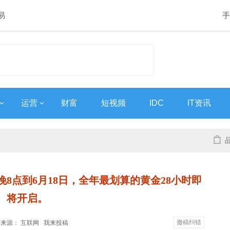
易
手
运营
财富
短视频
IDC
IT资讯
日晚8点到6月18日，全年最划算的黄金28小时即
将开启。
撤稿纠错
0:37 来源： 互联网
我来投稿