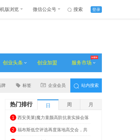
机版浏览
微信公众号
搜索
登录
创业头条
创业加盟
服务市场
品牌
标签
企业会员
站内搜索
热门排行
周
月
日
1
西安美莱|魔力童颜高阶抗衰实操会落
幕，解锁自然年轻新姿态
2
福布斯低空评选再度落地高交会，共