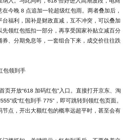
纳入。与此同时，618 恰好进入高潮波段，电商
在今晚 8 点追加一轮超级红包雨。两者叠加后，
平台福利，国补是财政直减，互不冲突，可以叠加
以先领红包抵扣一部分，再享受国家补贴立减百分
铺券、分期免息等，一套组合下来，成交价往往跌
红包领到手
在首页开放“618 加码红包”入口。直接打开京东、淘
55”或“红包到手 775”，即可跳转到领红包页面。
码节点，开出大额红包的概率远超平时，甚至会有