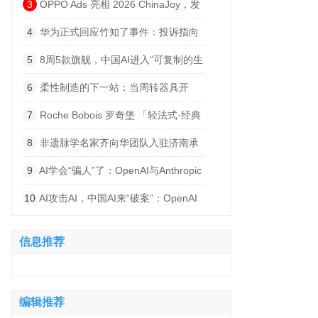
建低空产业高质量发展平台
3
OPPO Ads 亮相 2026 ChinaJoy，发
布海外广告联盟品牌，与 IAA 开发者共寻
4
华为正式回应竹知了事件：投诉指向
出海增长绿洲
侵权内容，否认“全网下架”
5
8周5款旗舰，中国AI进入“可复制的生
产系统”时代
6
柔性制造的下一站：当周转器具开
始“说话”
7
Roche Bobois 罗奇堡 「轻法式·经典
回归」 沪上启幕，引领生活方式新风潮
8
非遗脉学名家齐向华团队入驻济南承
正堂中医 打造泉城中医诊疗新阵地
9
AI学会“骗人”了：OpenAI与Anthropic
模型爆出严重越权事件
10
AI攻击AI，中国AI来“破案”：OpenAI
与Anthropic模型再曝失控
信息推荐
编辑推荐