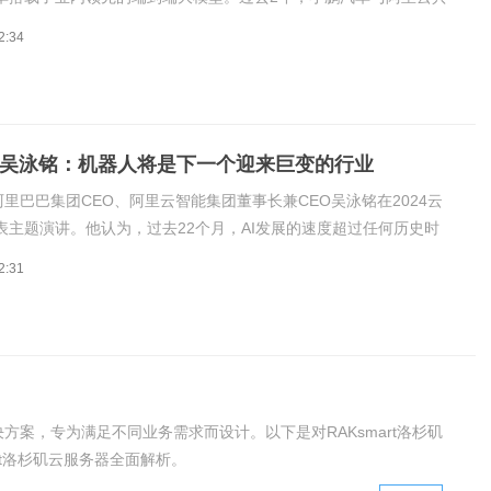
力规模提升超4倍。何小鹏表示，将继续深化与阿里云的AI算力合作，
2:34
到端大模型拓展自动驾驶上限，提升下限。端到端是当下最受业界关
O吴泳铭：机器人将是下一个迎来巨变的行业
阿里巴巴集团CEO、阿里云智能集团董事长兼CEO吴泳铭在2024云
表主题演讲。他认为，过去22个月，AI发展的速度超过任何历史时
依然还处于AGI变革的早期。生成式AI最大的想象力，绝不是在手机
2:31
两个新的超级app，而是接管数字世界，改变物理世界。阿里巴巴集
决方案，专为满足不同业务需求而设计。以下是对RAKsmart洛杉矶
art洛杉矶云服务器全面解析。