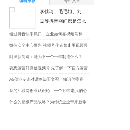
编辑推荐
专栏文章
李佳琦、毛毛姐、刘二
豆等抖音网红都是怎么
包装+运营自己的？
错过抖音快手风口，企业如何靠视频号翻
身？
微信安全中心警告 视频号作者禁止用视频强
制广告导流
阿里新制造：能为下一个十年制造什么？
要想运营好微信视频号 先了解一下官方运营
规范
A5创业专访对话略知王文召：知识付费赛
道，让创业者内容变现更简单
我的互联网创业认识论：一个10年老兵的心
得与思考
什么的超级产品战略？为传统企业带来新希
望，有何技巧？