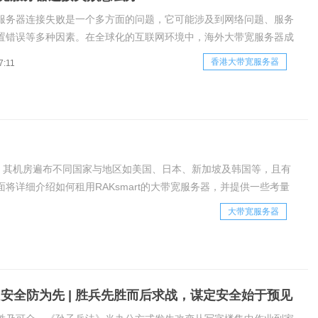
服务器连接失败是一个多方面的问题，它可能涉及到网络问题、服务
置错误等多种因素。在全球化的互联网环境中，海外大带宽服务器成
人数据传输和业务需求的重要工具。然而，当遇到连接失败时，用户
香港大带宽服务器
7:11
无助和困惑。下面rak小编将详细分析香港大带宽服务器连接失败的
并提供相
厂商，其机房遍布不同国家与地区如美国、日本、新加坡及韩国等，且有
面将详细介绍如何租用RAKsmart的大带宽服务器，并提供一些考量
大带宽服务器
 安全防为先 | 胜兵先胜而后求战，谋定安全始于预见