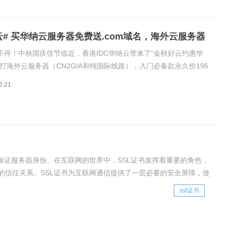
云# 买华纳云服务器免费送.com域名，海外云服务器
/月
不停！中秋国庆佳节临近，香港IDC华纳云带来了“金秋好云约惠华
打海外云服务器（CN2GIA和纯国际线路），入门必备款永久价196
16元/月。不止有折扣，购买周期也为大家特别定制，月付6折，半年
6:21
3折！更有爆款年付云机免费送.com域名，可自选中国香港/美国/
验证服务器身份。在互联网的世界中，SSL证书发挥着重要的角色，
的信任关系。SSL证书为互联网通信提供了一层必要的安全屏障，使
理发布ssl证书有什么作用。
ssl证书