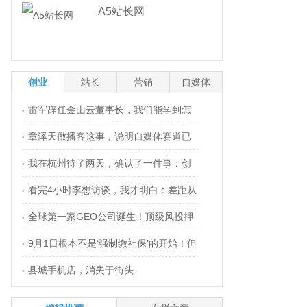
A5站长网
创业
站长
营销
自媒体
雷军辞任金山云董事长，我们能学到怎
•
章泽天做播客这事，说明自媒体赛道已
么样的创业哲学？
•
我在杭州待了两天，确认了一件事：创
经换人了
•
看完4小时李想访谈，我才明白：差距从
业没消失
•
全球第一家GEO公司诞生！顶级风投押
初中就开始了！
•
9月1日根本不是‘强制缴社保’的开始！但
注GEO赛道
•
县城手机店，消失于街头
企业不交的后果更严重了
•