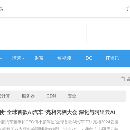
易
手
运营
财富
短视频
IDC
IT资讯
云计算
服务器
CDN
安全
驶“全球首款AI汽车”亮相云栖大会 深化与阿里云AI
小鹏汽车董事长CEO何小鹏驾驶“全球首款AI汽车”P7+亮相2024云栖
车搭载了业内领先的端到端大模型。过去2年，小鹏汽车与阿里云共