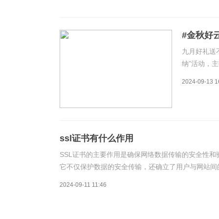
#金秋好
低至16元
九月好礼送
纳”活动，主
元/年，约
2024-09-13 1
付4折，年付
ssl证书有什么作用
SSL证书的主要作用是确保网络数据传输的安全性和
它不仅保护数据的安全传输，还确立了用户与网站间
得在线交易和传输敏感信息成为可能。Rak小编为您整
2024-09-11 11:46