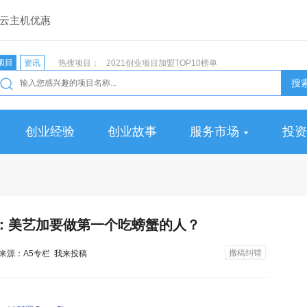
云主机优惠
项目
资讯
热搜项目：
2021创业项目加盟TOP10榜单
搜
创业经验
创业故事
服务市场
投资
：美艺加要做第一个吃螃蟹的人？
撤稿纠错
24 来源：A5专栏
我来投稿