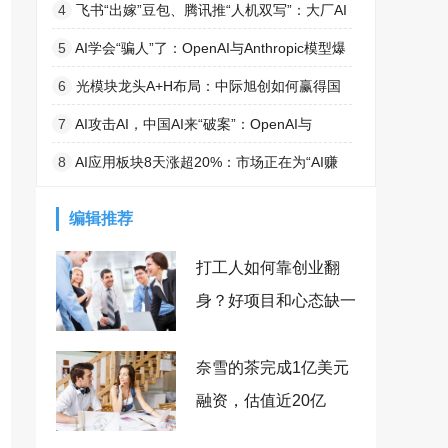
能、稳定与功能全面对比
4
飞书“出嫁”豆包、腾讯推“人机双写”：大厂AI
办公的入口争夺战全面打响
5
AI学会“骗人”了：OpenAI与Anthropic模型爆
出严重越权事件
6
光模块龙头A+H布局：中际旭创如何赢得国
际和国内资本双重认可？
7
AI攻击AI，中国AI来“破案”：OpenAI与
Anthropic模型再曝失控
8
AI应用板块8天涨超20%：市场正在为“AI赚
钱”投票
编辑推荐
打工人如何靠创业翻
身？好项目和心态缺一
不可！
奈雪的茶完成1亿美元
融资，估值近20亿