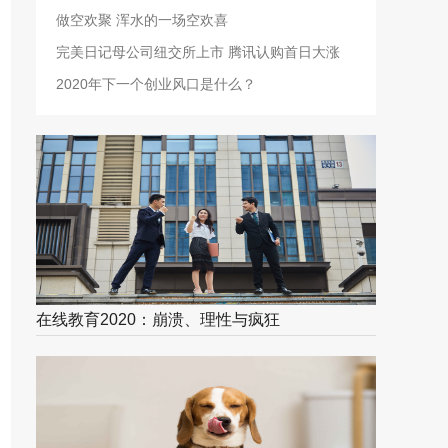
做空欢聚 浑水的一场空欢喜
完美日记母公司纽交所上市 腾讯认购首日大涨
75%
2020年下一个创业风口是什么？
在线教育2020：崩溃、理性与疯狂