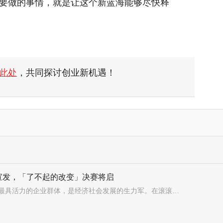
要做的事情，就是让这个新蓝海能够尽快释
此处
，共同探讨创业新机遇！
宣发，「了不起的改变」决赛将启
中小企业作为我国数量最大、最具活力的企业群体，是经济社会发展的生力军。在滚滚的数智洪流之中，如何更好地加速中小企业的数字化转型的步伐，百度爱采购给出了答案。2023年10月19日，百度爱采购「了不起的改变」第二届明星企业大赛总决赛即将火热开战。作为B2B年度盛事，本次决赛将落地江苏常州，得到当地广泛