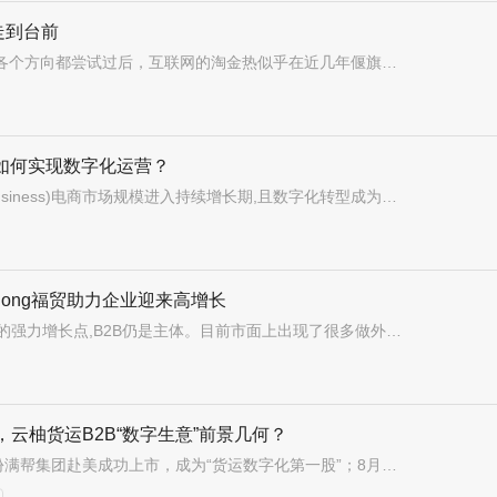
走到台前
文/一灯出品/节点商业组在2C各个方向都尝试过后，互联网的淘金热似乎在近几年偃旗息鼓。增量市场变存量，互联网大厂们的追求也纷纷从扩张变成降本增效。不甘于国内市场内卷的，则将这一套打法带到了海外以寻求新的增量空间。国内互联网真的毫无机会了吗？事实上，潜在水下多年的B2B产业互联网赛道正慢慢浮出水面。根
台如何实现数字化运营？
近年来,B2B(即Business-to-Business)电商市场规模进入持续增长期,且数字化转型成为主流趋势。B2B电商平台作为行业的中间交易平台,承担着撮合上下游交易的重任,可以有效减少交易环节、缩减产业链条、提升流通效率。神策数据《B2B电商数字化运营白皮书》从内外部分析了推动B2B电商发展
gPong福贸助力企业迎来高增长
中国外贸电商是中国外贸出口的强力增长点,B2B仍是主体。目前市面上出现了很多做外贸互联网服务的公司,推出的产品、产品包装也是五花八门,而核心基本都是围绕着那些我们所熟悉的主流媒体(Google、Facebook、TikTok等);如:Googleseo:承诺关键词排名、Facebook代运营等。虽然
，云柚货运B2B“数字生意”前景几何？
今年货运赛道格外热闹：6月份满帮集团赴美成功上市，成为“货运数字化第一股”；8月底快狗打车递交招股书，冲刺IPO，同时货拉拉、福佑等上市传闻不断。