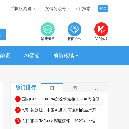
手机版浏览
微信公众号
搜索
登录
索
最新项目
招商合作
VIP特权
融资
AI智能
前沿领域
热门排行
周
月
日
1
国内GPT、Claude怎么快速接入？AI大模型
API聚合平台推荐，非线智能API中转站更高速便
2
8周5款旗舰，中国AI进入“可复制的生产系
捷
统”时代
3
向日葵与 ToDesk 深度横评（2026）：性