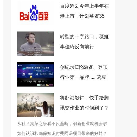
百度筹划今年上半年在
港上市，计划募资35
亿美元
转型的十字路口，薇娅
李佳琦反向前行
创纪录C轮融资、登顶
行业第一品牌......豌豆
思维做对了什么？
将赴港敲钟，快手给腾
讯交作业的时候到了？
从社区卖菜之争看不反垄断，创新创业就机会渺
茫了
如何认识和确保知识付费网课项目带来的好处？