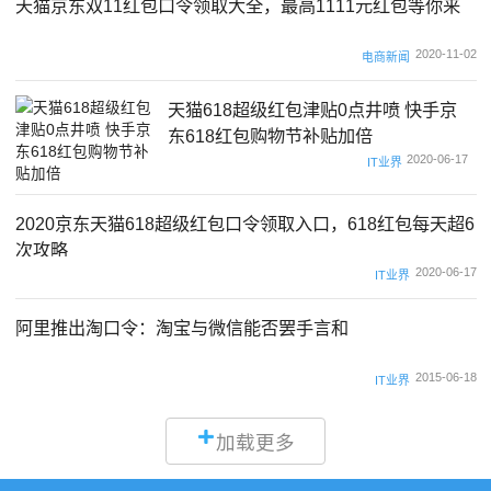
天猫京东双11红包口令领取大全，最高1111元红包等你来
2020-11-02
电商新闻
天猫618超级红包津贴0点井喷 快手京
东618红包购物节补贴加倍
2020-06-17
IT业界
2020京东天猫618超级红包口令领取入口，618红包每天超6
次攻略
2020-06-17
IT业界
阿里推出淘口令：淘宝与微信能否罢手言和
2015-06-18
IT业界
加载更多