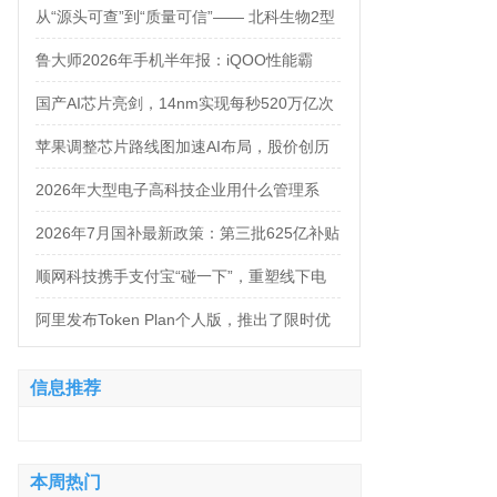
万，法务岗高达160万！
从“源头可查”到“质量可信”—— 北科生物2型
糖尿病项目如何实现“药品级质控”
鲁大师2026年手机半年报：iQOO性能霸
榜，天玑9500统治延续，OPPO蝉联流畅双
国产AI芯片亮剑，14nm实现每秒520万亿次
榜冠军
运算
苹果调整芯片路线图加速AI布局，股价创历
史新高
2026年大型电子高科技企业用什么管理系
统？四大服务商对比推荐
2026年7月国补最新政策：第三批625亿补贴
正式落地！京东手机家电空调电脑各品类国
顺网科技携手支付宝“碰一下”，重塑线下电
补怎么领？学生专属优惠补贴领取攻略来
竞新体验
阿里发布Token Plan个人版，推出了限时优
了！
惠，Qwen3.8-Max-Preview同步上线
信息推荐
本周热门