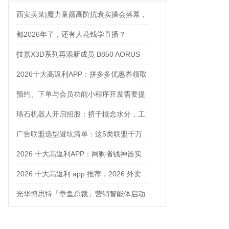
西安美莱|魔力童颜高阶抗衰实操会落幕，
解锁自然年轻新姿态
都2026年了，还有人花钱学直播？
技嘉X3D系列再添新成员 B850 AORUS
ELITE X3D主板强化性能体验
2026十大高返利APP：拼多多优惠券领取
攻略
预约、下单与会员功能小程序开发需要提
前确认什么
珞石机器人开启招股：挤干概念水分，工
业、协作、具身三箭齐发
广告联盟选型避坑清单：这5类联盟千万
别碰
2026 十大高返利APP：网购省钱神器实
测对比
2026 十大高返利 app 推荐，2026 外卖
优惠券在哪领？网购平价神器测评
光华博思特「章鱼总裁」营销智能体启动
内测，引领咨询行业模式革命