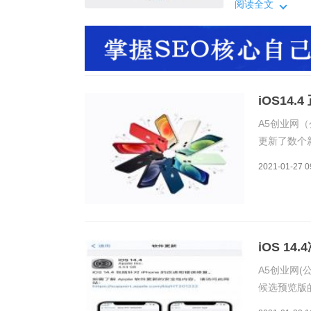
明如下：更小的
阅读全文
项，以便正确识别
iOS14
A5创业网（
更新了数个新
吗，下面小编
2021-01-27 0
的发布说明
iOS 1
A5创业网(公
候选预览版的
iOS14.