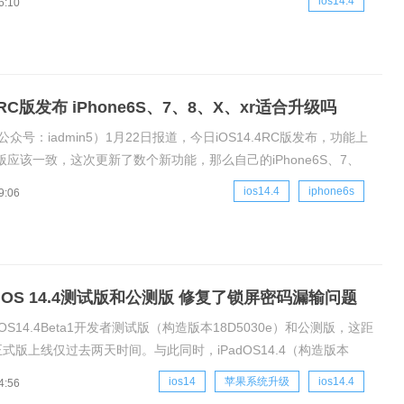
ios14.4
6:10
牙连接的音频设备指定设备类型，苹果会跟踪耳机音
4 RC版发布 iPhone6S、7、8、X、xr适合升级吗
公众号：iadmin5）1月22日报道，今日iOS14.4RC版发布，功能上
式版应该一致，这次更新了数个新功能，那么自己的iPhone6S、7、
r、XS、11适合升级吗，下面小编就来介绍一下。更新内容主要更新如
ios14.4
iphone6s
9:06
.4增加了一些和HomePodmini互动
iOS 14.4测试版和公测版 修复了锁屏密码漏输问题
OS14.4Beta1开发者测试版（构造版本18D5030e）和公测版，这距
.3正式版上线仅过去两天时间。与此同时，iPadOS14.4（构造版本
e）、tvOS14.4（构造版本18K5780c）、watchOS7.3（构造版本
ios14
苹果系统升级
ios14.4
4:56
）、macOSBi