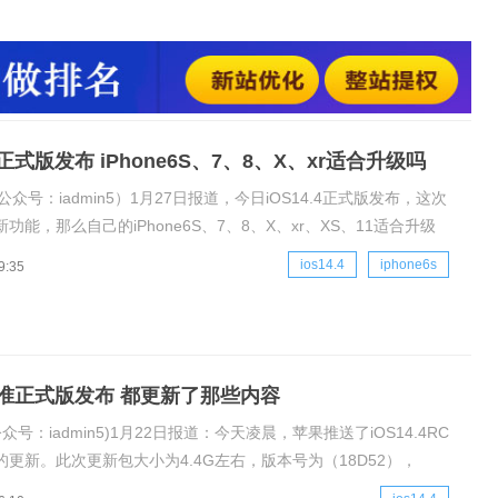
二维码可以被相机识别在设置中对蓝牙设备类型进行分类的选
耳机的音频通知。当你的iPhone上的摄像头无法被验证为
.4 正式版发布 iPhone6S、7、8、X、xr适合升级吗
公众号：iadmin5）1月27日报道，今日iOS14.4正式版发布，这次
功能，那么自己的iPhone6S、7、8、X、xr、XS、11适合升级
就来介绍一下。更新内容主要更新如下：iOS14.4和iPadOS14.4
ios14.4
iphone6s
9:35
如下：更小的二维码可以被相机识别在设置
4.4准正式版发布 都更新了那些内容
众号：iadmin5)1月22日报道：今天凌晨，苹果推送了iOS14.4RC
更新。此次更新包大小为4.4G左右，版本号为（18D52），
4又带来哪些新功能呢？据悉，苹果官方表示iOS14.4有一项新设置，可