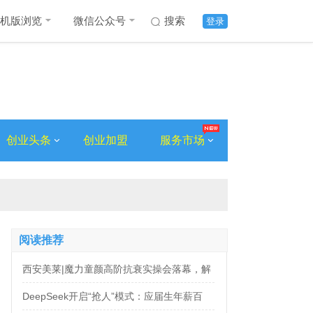
机版浏览
微信公众号
搜索
登录
创业头条
创业加盟
服务市场
阅读推荐
西安美莱|魔力童颜高阶抗衰实操会落幕，解
锁自然年轻新姿态
DeepSeek开启“抢人”模式：应届生年薪百