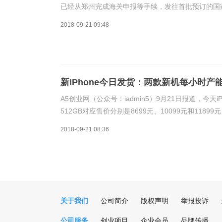
已经从郑州完成海关申报等手续，发往首批预订的国家
始“破发”，多版本均有100-300元左右之间
2018-09-21 09:48
新iPhone今日发货：两款新机每小时产
A5创业网（公众号：iadmin5）9月21日报道，今天iPh
512GB对应售价分别是8699元、10099元和11899元
10999元和
2018-09-21 08:36
关于我们
公司简介
版权声明
举报投诉
公司服务
创业项目
企业会员
品牌传播