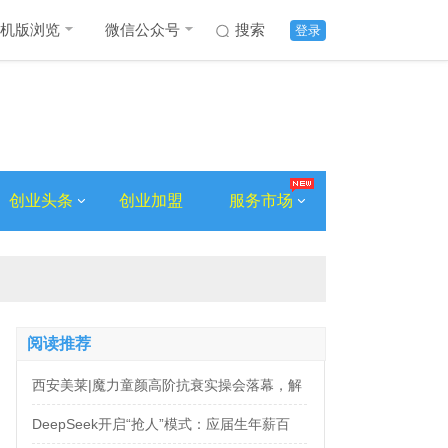
机版浏览
微信公众号
搜索
登录
创业头条
创业加盟
服务市场
阅读推荐
西安美莱|魔力童颜高阶抗衰实操会落幕，解
锁自然年轻新姿态
DeepSeek开启“抢人”模式：应届生年薪百