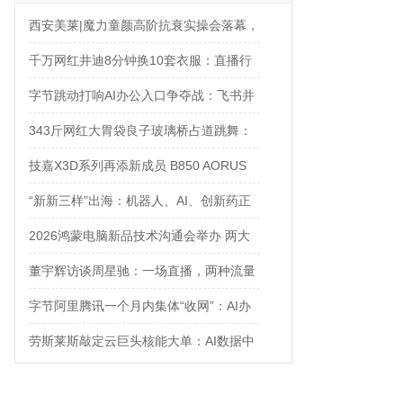
西安美莱|魔力童颜高阶抗衰实操会落幕，
解锁自然年轻新姿态
千万网红井迪8分钟换10套衣服：直播行
业的“卷”，已经卷到了新高度
字节跳动打响AI办公入口争夺战：飞书并
入豆包，ToB大调整
343斤网红大胃袋良子玻璃桥占道跳舞：
拿命换流量，值吗？
技嘉X3D系列再添新成员 B850 AORUS
ELITE X3D主板强化性能体验
“新新三样”出海：机器人、AI、创新药正
在成为中国出口新名片
2026鸿蒙电脑新品技术沟通会举办 两大
PC新品引领未来电脑创新方向
董宇辉访谈周星驰：一场直播，两种流量
字节阿里腾讯一个月内集体“收网”：AI办
公入口争夺战正式打响
劳斯莱斯敲定云巨头核能大单：AI数据中
心太耗电，核电站都来救场了