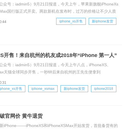
公众号：iadmin5）9月21日报道，今天上午，苹果新旗舰iPhoneXs
eXsMax国行版正式开卖。两款新机在发布时，过万的价格让不少人质
量，此前更有消息称，黄牛也处于观望状态，毕竟拿到的价格比官网
iphone_xs开售
新iphone发货
0:44
担心赔本。没想到，在9月21号开售当天，全球各地又出现
e XS开售！来自杭州的机友成2018年“iPhone 第一人”
公众号：iadmin5）9月21日报道，今天上午八点，iPhoneXS、
XSMax天猫全球同步开售，一秒钟后来自杭州的王先生便拿到
SMax新机，成为2018年“iPhone第一人”。天猫面向88VIP启动线上预
0:31
“零时差”购买体验，9月17起，88VI
iphone_xs开售
iphone_xsmax
新iphone发货
iphone2018
型跌破官网价 黄牛退货
iPhone-——iPhoneXS和iPhoneXSMax开始发货，首批备货有的