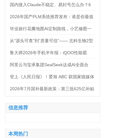
万，法务岗高达160万！
国内接入Claude不稳定、易封号怎么办？6
大AI中转服务API接入对比
2026年国产PLM系统推荐发布：谁是你最值
得信赖的合作伙伴？
毕业旅行花瓣地图AI定制路线，小艺修图一
句话出片
从“源头可查”到“质量可信”—— 北科生物2型
糖尿病项目如何实现“药品级质控”
鲁大师2026年手机半年报：iQOO性能霸
榜，天玑9500统治延续，OPPO蝉联流畅双
阿里云与玺承集团SealSeek达成AI全面合
榜冠军
作，共建电商AI新生态
登上《人民日报》！爱旭 ABC 获国家级媒体
聚焦点赞
2026年7月国补最新政策：第三批625亿补贴
正式落地！京东手机家电空调电脑各品类国
信息推荐
补怎么领？学生专属优惠补贴领取攻略来
了！
本周热门