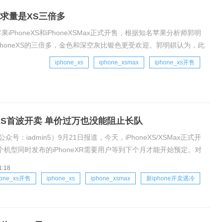
ax需求量是XS三倍多
果iPhoneXS和iPhoneXSMax正式开售，根据知名苹果分析师郭明
是iPhoneXS的三倍多，金色和深空灰比银色更受欢迎。郭明錤认为，此
iphone_xs
iphone_xsmax
iphone_xs开售
e XS首波开卖 单价过万也没能阻止长队
众号：iadmin5）9月21日报道，今天，iPhoneXS/XSMax正式开
个机型同时发布的iPhoneXR需要用户等到下个月才能开始预定。对
eXS/XSMax这两款手机，熟悉苹果的朋友一定不会陌生，他们的外形与
1:18
oneX几乎没有区别，其中6,5寸的版
hone_xs开售
iphone_xs
iphone_xsmax
新iphone开卖遇冷