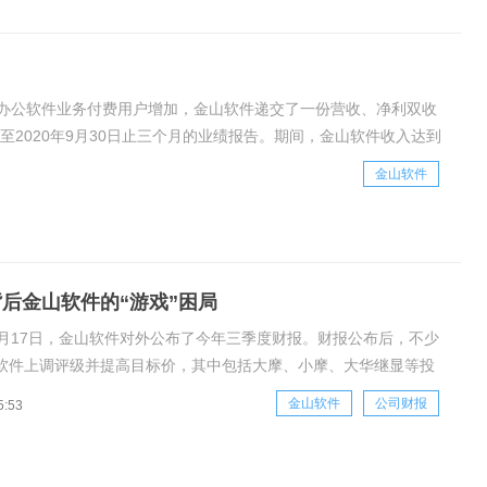
办公软件业务付费用户增加，金山软件递交了一份营收、净利双收
至2020年9月30日止三个月的业绩报告。期间，金山软件收入达到
67亿元，同比增长1749
金山软件
背后金山软件的“游戏”困局
1月17日，金山软件对外公布了今年三季度财报。财报公布后，不少
软件上调评级并提高目标价，其中包括大摩、小摩、大华继显等投
最新一期分析师预测当中，对金山软件的目标价甚至高达55.3港元。
金山软件
公司财报
5:53
先的应用产品和服务供应商，金山软件当然有其值得肯定的层面。其
报也透