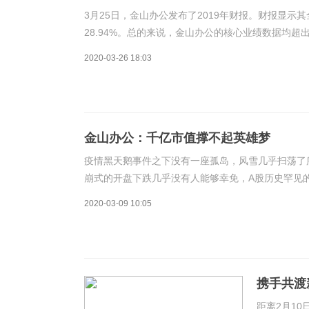
3月25日，金山办公发布了2019年财报。财报显示其全
28.94%。总的来说，金山办公的核心业绩数据均
六次会议，同意聘任雷军为公司名誉董事长。作为金
2020-03-26 18:03
金山办公：千亿市值撑不起英雄梦
疫情黑天鹅事件之下没有一座孤岛，风雪几乎扫荡了
崩式的开盘下跌几乎没有人能够幸免，A股历史罕见的超过
业板下跌6.85%。整个盘面几乎溃不成军，全线飘
2020-03-09 10:05
携手共渡
睐
距离2月1