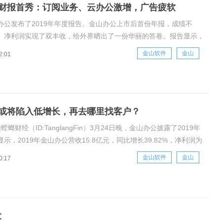
财报首秀：订阅业务、云办公激增，广告疲软
办公发布了2019年年度报告。金山办公上市后首份年报，成绩不
、净利润实现了双丰收，给外界晒出了一份华丽的答卷。报告显示，
19年全年实现业务收入15.80亿元人民币，同比39.82%;实现净利润
金山软件
金山
2:01
，同比增长28.94%。业绩公布当天，受财报利好影响，股价较开盘
或将陷入低增长，再去哪里找客户？
螳螂财经（ID:TanglangFin）3月24日晚，金山办公披露了2019年
示，2019年金山办公营收15.8亿元，同比增长39.82%，净利润为
，扣非净利润3.15亿，同比增长16.6%。值得一提的是，这是它在科创
金山软件
金山
0:17
后的首份年报，作为一家被雷军控股的
没