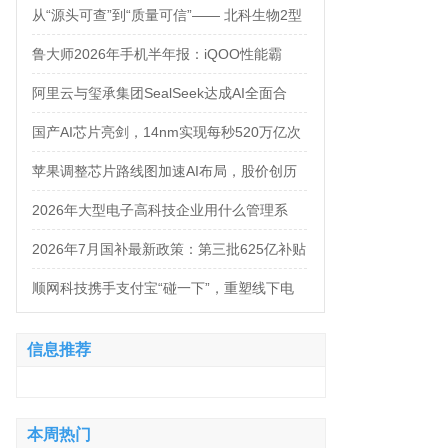
万，法务岗高达160万！
从“源头可查”到“质量可信”—— 北科生物2型
糖尿病项目如何实现“药品级质控”
鲁大师2026年手机半年报：iQOO性能霸
榜，天玑9500统治延续，OPPO蝉联流畅双
阿里云与玺承集团SealSeek达成AI全面合
榜冠军
作，共建电商AI新生态
国产AI芯片亮剑，14nm实现每秒520万亿次
运算
苹果调整芯片路线图加速AI布局，股价创历
史新高
2026年大型电子高科技企业用什么管理系
统？四大服务商对比推荐
2026年7月国补最新政策：第三批625亿补贴
正式落地！京东手机家电空调电脑各品类国
顺网科技携手支付宝“碰一下”，重塑线下电
补怎么领？学生专属优惠补贴领取攻略来
竞新体验
信息推荐
了！
本周热门