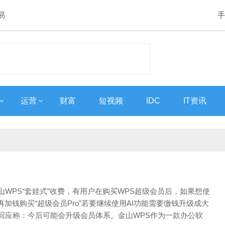
易
手
运营
财富
短视频
IDC
IT资讯
山WPS“套娃式”收费，有用户在购买WPS超级会员后，如果想使
再加钱购买“超级会员Pro”若要继续使用AI功能需要缴钱升级成大
回应称：今后可能会升级会员体系。金山WPS作为一款办公软