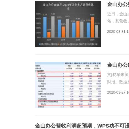
金山办公
近日，金山
俗，其营收
金山办公20
2020-03-31 1
4.01亿元
金山办公
文|易牟来源|
财报。数据显
4.01亿元
2020-03-27 1
板IPO之
金山办公营收利润超预期，WPS功不可