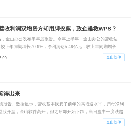
自
营收利润双增资方却用脚投票，政企难救WPS？
盘后，金山办公发布半年度报告。今年上半年，金山办公的营收达
元，较上年同期增长70.9%，净利润达5.49亿元，较上年同期增长
，扣非净利润达4.59亿元，较上年同期增长72.65%。初步看来，金山办
金山软件
5:09
数据相对健康，营收、净利润同比增幅均超过50%，增长速度较快
笑得出来
度业绩报告。数据显示，营收基本恢复了前年的高增速水平，归母净利
日港股开盘，金山软件高开，但之后却开始下跌，当日盘中一度跌超
品，比如WPSOffice，但
金山软件