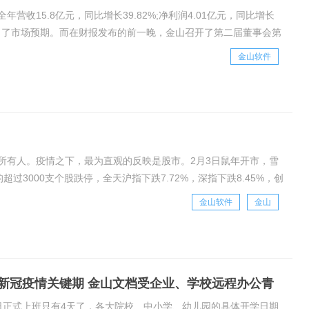
年营收15.8亿元，同比增长39.82%;净利润4.01亿元，同比增长
超出了市场预期。而在财报发布的前一晚，金山召开了第二届董事会第
山办公的创始人和实际
金山软件
所有人。疫情之下，最为直观的反映是股市。2月3日鼠年开市，雪
3000支个股跌停，全天沪指下跌7.72%，深指下跌8.45%，创
绿。但在全面飘绿的盘面上，在
金山软件
金山
新冠疫情关键期 金山文档受企业、学校远程办公青
0日正式上班只有4天了，各大院校、中小学、幼儿园的具体开学日期