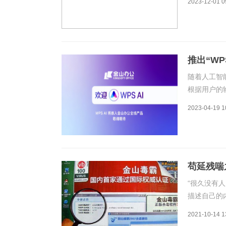
2023-12-01 0
看，三季度
20.59亿元
推出“W
随着人工智
根据用户的
能、更个性
2023-04-19 1
度，试图在
也不甘落后。
苟延残喘
“很久没有
描述自己的
的方式，重
2021-10-14 1
毒软件准备