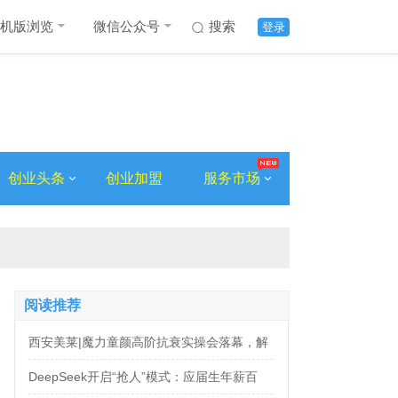
机版浏览
微信公众号
搜索
登录
创业头条
创业加盟
服务市场
阅读推荐
西安美莱|魔力童颜高阶抗衰实操会落幕，解
锁自然年轻新姿态
DeepSeek开启“抢人”模式：应届生年薪百