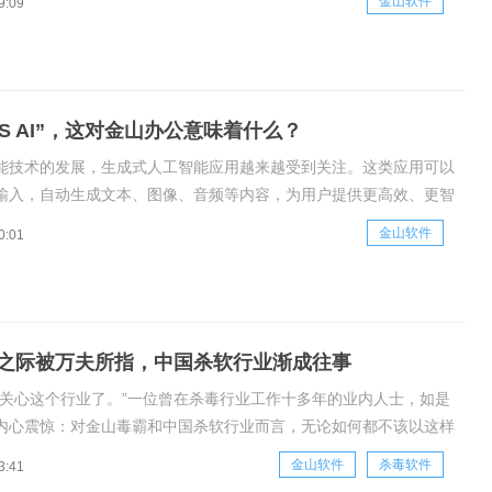
金山软件
9:09
金山依旧保持稳定增长态势，财报数据显示，金山23Q3营收为
PS AI”，这对金山办公意味着什么？
能技术的发展，生成式人工智能应用越来越受到关注。这类应用可以
输入，自动生成文本、图像、音频等内容，为用户提供更高效、更智
化的服务。近年来，国内外相关企业纷纷加大类ChatGPT研发力
金山软件
0:01
这一领域占据先机。作为国内领先的协同办公软件提供商，金山办公
202
之际被万夫所指，中国杀软行业渐成往事
人关心这个行业了。”一位曾在杀毒行业工作十多年的业内人士，如是
内心震惊：对金山毒霸和中国杀软行业而言，无论如何都不该以这样
回公众视野。作者|刘珊珊编辑|杨铭1999年初，两年前立项的金山杀
金山软件
杀毒软件
3:41
上市了，履新不久的金山软件总经理，被《硅谷之火》一书改变人生