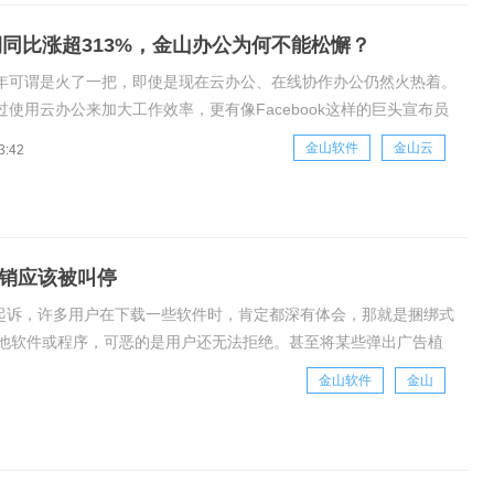
润同比涨超313%，金山办公为何不能松懈？
年可谓是火了一把，即使是现在云办公、在线协作办公仍然火热着。
过使用云办公来加大工作效率，更有像Facebook这样的巨头宣布员
在家办公，可见云办公在悄然地改变我们的工作和生活方式。金山办
金山软件
金山云
3:42
6日公布了其2020年第三季度财报，受此财报影响，金山办公在A股
销应该被叫停
户起诉，许多用户在下载一些软件时，肯定都深有体会，那就是捆绑式
他软件或程序，可恶的是用户还无法拒绝。甚至将某些弹出广告植
意间就会弹出广告。这种情况不用多想，自然是
金山软件
金山