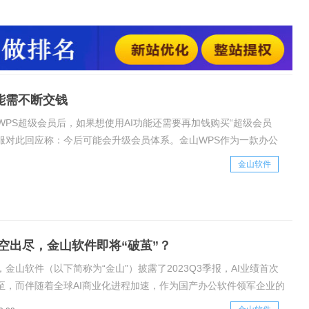
人在工作中极为常用的工具，不少功能需要通过成为会员才能使
有不少用户反映过WPS存在套娃的情况。
功能需不断交钱
WPS超级会员后，如果想使用AI功能还需要再加钱购买“超级会员
客服对此回应称：今后可能会升级会员体系。金山WPS作为一款办公
功能需要通过成为会员才能使用。
金山软件
空出尽，金山软件即将“破茧”？
金山软件（以下简称为“金山”）披露了2023Q3季报，AI业绩首次
至，而伴随着全球AI商业化进程加速，作为国产办公软件领军企业的
否也迎来了新的盈利风口期？基本盘稳健，净利润同比扭亏整体来