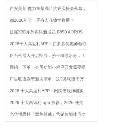
西安美莱|魔力童颜高阶抗衰实操会落幕，
解锁自然年轻新姿态
都2026年了，还有人花钱学直播？
技嘉X3D系列再添新成员 B850 AORUS
ELITE X3D主板强化性能体验
2026十大高返利APP：拼多多优惠券领取
攻略
珞石机器人开启招股：挤干概念水分，工
业、协作、具身三箭齐发
预约、下单与会员功能小程序开发需要提
前确认什么
广告联盟选型避坑清单：这5类联盟千万
别碰
2026 十大高返利APP：网购省钱神器实
测对比
2026 十大高返利 app 推荐，2026 外卖
优惠券在哪领？网购平价神器测评
光华博思特「章鱼总裁」营销智能体启动
内测，引领咨询行业模式革命