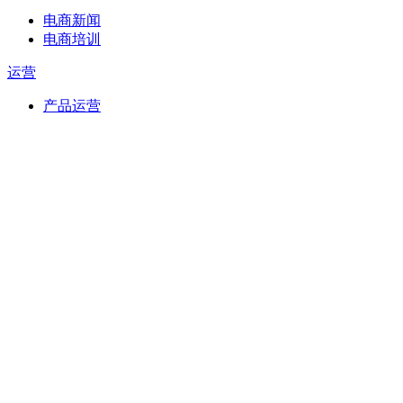
电商新闻
电商培训
运营
产品运营
新媒体运营
财富
短视频
IDC
IT资讯
创业头条
创业经验
创业故事
投资融资
前沿领域
创业加盟
服务市场