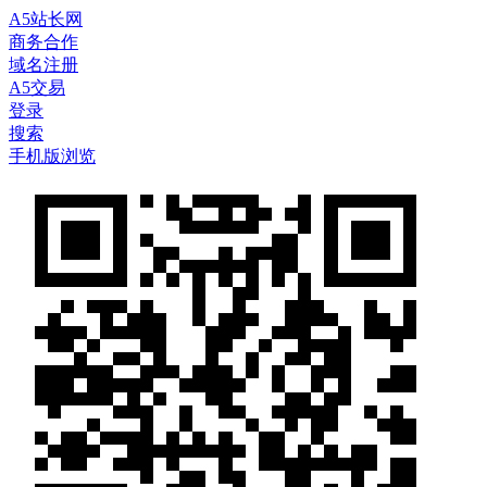
A5站长网
商务合作
域名注册
A5交易
登录
搜索
手机版浏览