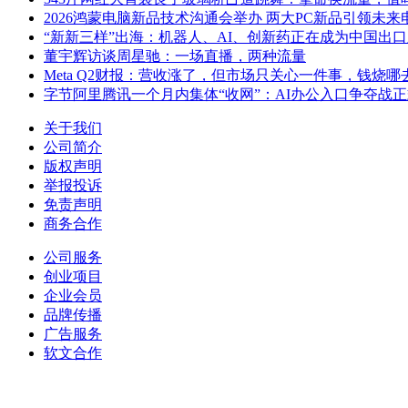
2026鸿蒙电脑新品技术沟通会举办 两大PC新品引领未
“新新三样”出海：机器人、AI、创新药正在成为中国出
董宇辉访谈周星驰：一场直播，两种流量
Meta Q2财报：营收涨了，但市场只关心一件事，钱烧哪
字节阿里腾讯一个月内集体“收网”：AI办公入口争夺战
关于我们
公司简介
版权声明
举报投诉
免责声明
商务合作
公司服务
创业项目
企业会员
品牌传播
广告服务
软文合作