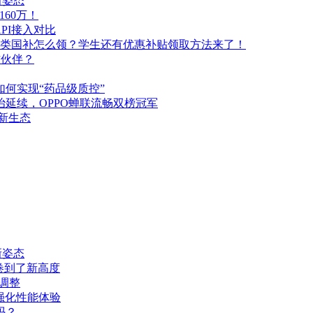
新姿态
160万！
PI接入对比
品类国补怎么领？学生还有优惠补贴领取方法来了！
作伙伴？
如何实现“药品级质控”
统治延续，OPPO蝉联流畅双榜冠军
I新生态
新姿态
卷到了新高度
调整
主板强化性能体验
吗？