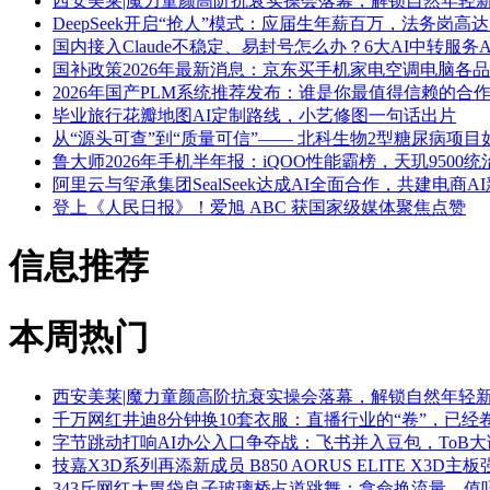
西安美莱|魔力童颜高阶抗衰实操会落幕，解锁自然年轻
DeepSeek开启“抢人”模式：应届生年薪百万，法务岗高达
国内接入Claude不稳定、易封号怎么办？6大AI中转服务A
国补政策2026年最新消息：京东买手机家电空调电脑各
2026年国产PLM系统推荐发布：谁是你最值得信赖的合
毕业旅行花瓣地图AI定制路线，小艺修图一句话出片
从“源头可查”到“质量可信”—— 北科生物2型糖尿病项目
鲁大师2026年手机半年报：iQOO性能霸榜，天玑9500
阿里云与玺承集团SealSeek达成AI全面合作，共建电商A
登上《人民日报》！爱旭 ABC 获国家级媒体聚焦点赞
信息推荐
本周热门
西安美莱|魔力童颜高阶抗衰实操会落幕，解锁自然年轻
千万网红井迪8分钟换10套衣服：直播行业的“卷”，已经
字节跳动打响AI办公入口争夺战：飞书并入豆包，ToB大
技嘉X3D系列再添新成员 B850 AORUS ELITE X3D
343斤网红大胃袋良子玻璃桥占道跳舞：拿命换流量，值