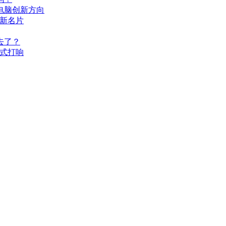
来电脑创新方向
口新名片
去了？
正式打响