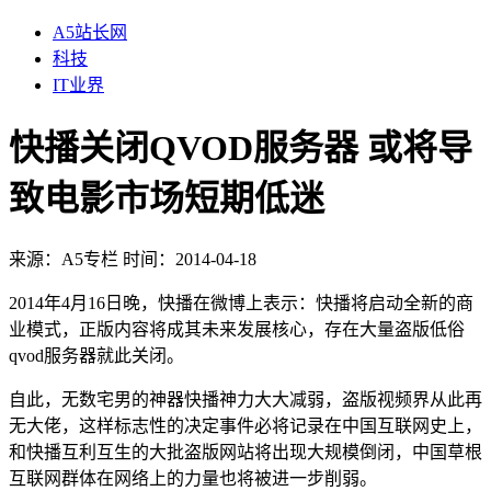
A5站长网
科技
IT业界
快播关闭QVOD服务器 或将导
致电影市场短期低迷
来源：
A5专栏
时间：2014-04-18
2014年4月16日晚，快播在微博上表示：快播将启动全新的商
业模式，正版内容将成其未来发展核心，存在大量盗版低俗
qvod服务器就此关闭。
自此，无数宅男的神器快播神力大大减弱，盗版视频界从此再
无大佬，这样标志性的决定事件必将记录在中国互联网史上，
和快播互利互生的大批盗版网站将出现大规模倒闭，中国草根
互联网群体在网络上的力量也将被进一步削弱。