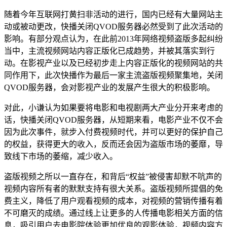
随着今年互联网打黄扫非活动的进行，国内已经有大量网站主
动或被动更改，快播关闭QVOD服务器必然受到了此次活动的
影响。有部分观点认为，在此前2013年网络视频盗版多起纠纷
当中，主流视频网站内容正版化已成趋势，并被其落实到行
动。在影视产业以及已经初步走上内容正版化的视频网站的共
同作用下，此次快播作为最后一家主流盗版视频聚集地，关闭
QVOD服务器，会对影视产业的发展产生很大的积极影响。
对此，小谦认为如果要将电影和电视剧两大产业分开来考虑的
话，快播关闭QVOD服务器，从短期来看，电影产业不仅不会
因为此次事件，就步入付费视频时代，并可以更好的保护自己
的权益，获得更大的收入，反而还会因为盗版市场的萎靡，导
致线下市场的萎缩，减少收入。
盗版视频之所以一直存在，和背后“权益”被侵害却默不吭声的
视频内容所有者的默默支持有很大关系。盗版视频所提倡的免
费主义，降低了用户观看视频的成本，对视频的营销传播有着
不可磨灭的成绩。通过线上让更多的人传播电影相关方面的信
息，吸引用户去电影院体验更加优良的观影体验，视频内容方