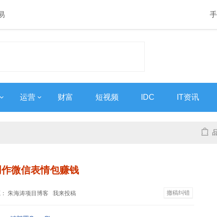
易
手
运营
财富
短视频
IDC
IT资讯
创作微信表情包赚钱
撤稿纠错
来源：
朱海涛项目博客
我来投稿