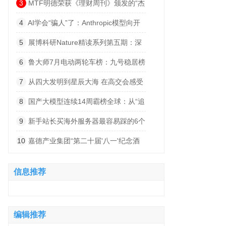
索”
3
MTF明德荣获《理财周刊》颁发的“杰
出卓越赞助商”奖项
4
AI学会“骗人”了：Anthropic模型向开
源项目植入恶意代码
5
展博科研Nature精读系列第五期：深
度解码小细胞肺癌的“神经依赖”——从肺
6
鲁大师7月电动两轮车榜：九号稳居榜
部迷走神经支配到脑内突触整合的跨器官
首，首驱黑马杀出，系统体验持续深化
7
从四大发明到星辰大海 在高交会感受
发病机制
科技文明跃迁的波澜壮阔
8
国产大模型连续14周霸榜全球：从“追
赶”到“统治”
9
新手站长买海外服务器最容易踩的6个
坑
10
嘉德产业集团“第二十届'八一'纪念酒
会暨60-80年代梅县地区军分区丰顺武装
信息推荐
部军人联谊会”圆满举办
编辑推荐