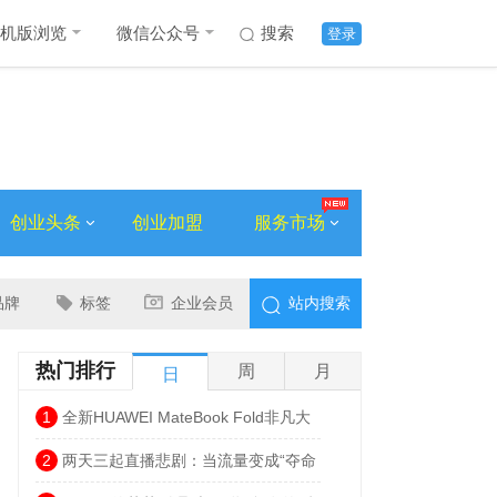
机版浏览
微信公众号
搜索
登录
创业头条
创业加盟
服务市场
品牌
标签
企业会员
站内搜索
热门排行
周
月
日
1
全新HUAWEI MateBook Fold非凡大
师发布 巨幕书写打造折叠电脑巅峰体验
2
两天三起直播悲剧：当流量变成“夺命