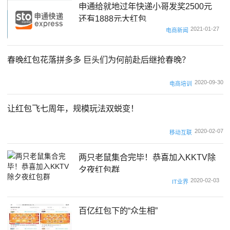
申通给就地过年快递小哥发奖2500元
还有1888元大红包
2021-01-27
电商新闻
春晚红包花落拼多多 巨头们为何前赴后继抢春晚？
2020-09-30
电商培训
让红包飞七周年，规模玩法双蜕变！
2020-02-07
移动互联
两只老鼠集合完毕！恭喜加入KKTV除
夕夜红包群
2020-02-03
IT业界
百亿红包下的“众生相”