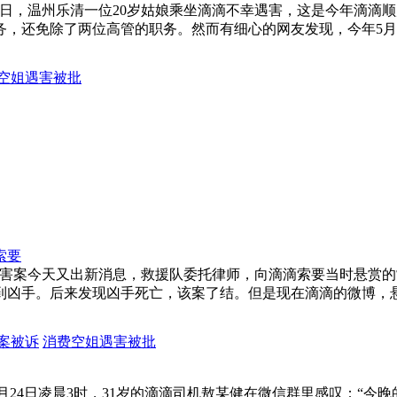
道，8月24日，温州乐清一位20岁姑娘乘坐滴滴不幸遇害，这是今年
务，还免除了两位高管的职务。然而有细心的网友发现，今年5
空姐遇害被批
索要
，空姐遇害案今天又出新消息，救援队委托律师，向滴滴索要当时悬
到凶手。后来发现凶手死亡，该案了结。但是现在滴滴的微博，
案被诉
消费空姐遇害被批
去年12月24日凌晨3时，31岁的滴滴司机敖某健在微信群里感叹：