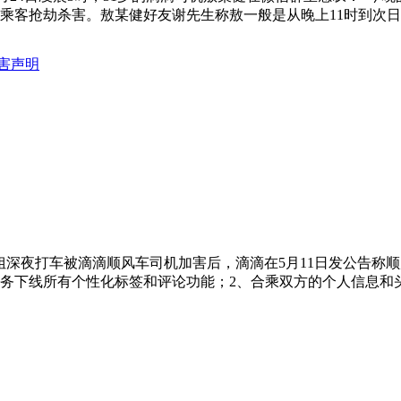
乘客抢劫杀害。敖某健好友谢先生称敖一般是从晚上11时到次日
害声明
道，继空姐深夜打车被滴滴顺风车司机加害后，滴滴在5月11日发公
服务下线所有个性化标签和评论功能；2、合乘双方的个人信息和