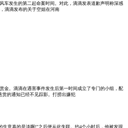
滴滴顺风车发生的第二起命案时间。对此，滴滴发表道歉声明称深感
月，滴滴发布的关于空姐在河南
赏的赏金。滴滴在遇害事件发生后第一时间成立了专门的小组，配
悬赏的通知已经不见踪影。打捞出嫌犯
“今晚的生意真的是淡啊!”之后便从此失联。约4个小时后，他被发现