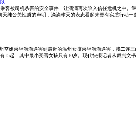
以
起发生乘客被司机杀害的安全事件，让滴滴再次陷入信任危机之中。
前天纯公关性质的声明，滴滴昨天的表态看起来更有实质行动一
从5月份的郑州空姐乘坐滴滴遇害到最近的温州女孩乘坐滴滴遇害，接
有15起，其中最小受害女孩只有10岁。现代快报记者从裁判文书