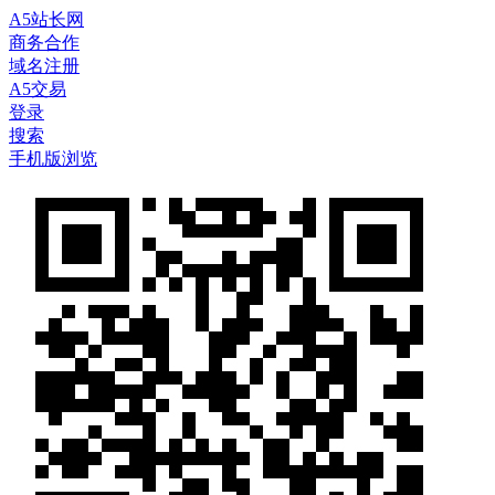
A5站长网
商务合作
域名注册
A5交易
登录
搜索
手机版浏览