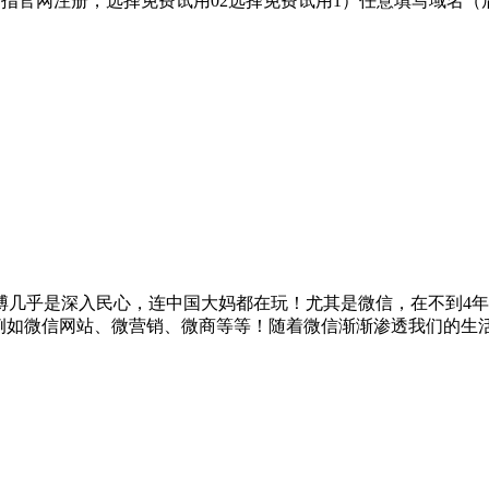
云指官网注册，选择免费试用02选择免费试用1）任意填写域名（
博几乎是深入民心，连中国大妈都在玩！尤其是微信，在不到4年
，例如微信网站、微营销、微商等等！随着微信渐渐渗透我们的生