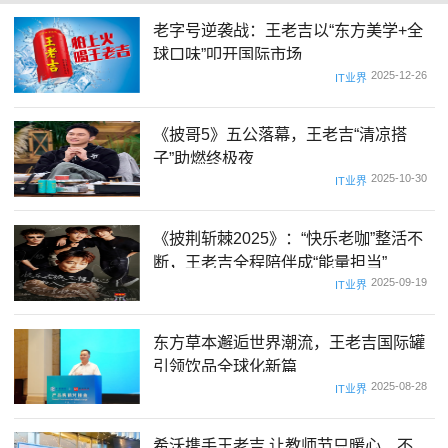
老字号逆袭战：王老吉以“东方美学+全
球口味”叩开国际市场
2025-12-26
IT业界
《披哥5》五公落幕，王老吉“清凉搭
子”助燃终极夜
2025-10-30
IT业界
《披荆斩棘2025》：“快乐老咖”整活不
断，王老吉全程陪伴成“能量担当”
2025-09-19
IT业界
东方草本邂逅世界潮流，王老吉国际罐
引领饮品全球化新篇
2025-08-28
IT业界
希沃携手王老吉,让教师节只暖心、不