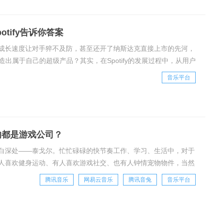
tify告诉你答案
成长速度让对手猝不及防，甚至还开了纳斯达克直接上市的先河，
打造出属于自己的超级产品？其实，在Spotify的发展过程中，从用户
极高的期许。Spotify
音乐平台
的都是游戏公司？
白深处——泰戈尔。忙忙碌碌的快节奏工作、学习、生活中，对于
人喜欢健身运动、有人喜欢游戏社交、也有人钟情宠物物件，当然
种休闲方式，根据艾瑞咨询发布的《2019-2
腾讯音乐
网易云音乐
腾讯音兔
音乐平台