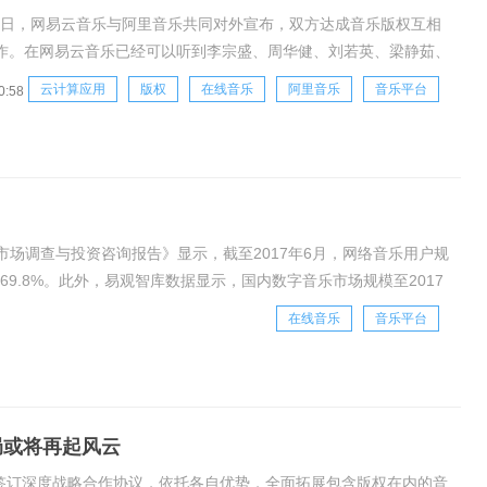
3月6日，网易云音乐与阿里音乐共同对外宣布，双方达成音乐版权互相
作。在网易云音乐已经可以听到李宗盛、周华健、刘若英、梁静茹、
perJunior、少女时代、EXO、羽•泉等主流歌手的歌曲;而虾米音乐
云计算应用
版权
在线音乐
阿里音乐
音乐平台
0:58
听到张惠妹、张雨生、华晨宇、陈翔、滨崎步、幸田来未等艺人的音
业市场调查与投资咨询报告》显示，截至2017年6月，网络音乐用户规
的69.8%。此外，易观智库数据显示，国内数字音乐市场规模至2017
不少在线音乐平
在线音乐
音乐平台
局或将再起风云
方签订深度战略合作协议，依托各自优势，全面拓展包含版权在内的音