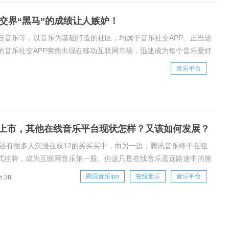
交界“黑马”的成绩让人嫉妒！
云音乐等，以音乐为基础打造的社区，均属于音乐社交APP。正当这
的音乐社交APP突然出现在移动互联网市场，迅速成为每个音乐爱好
美元融资，估值超过2亿美元！如今
音乐平台
上市，其他在线音乐平台现状怎样？又该如何发展？
日，还有很多人沉浸在双12的买买买中，而另一边，腾讯音乐终于在纽
式挂牌，成为互联网音乐第一股。但这只是在线音乐遥远路途中的第
作为我国互联网音乐的第一股，腾讯音乐的命运十分坎坷。据悉，
腾讯音乐ipo
在线音乐
音乐平台
5:38
前后，腾讯几度打算放弃该业务，而经过这8年的风雨历程，腾讯音乐终
见到