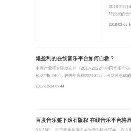
2018年
转授权的合
任贤齐、Su
2018-03-08 1
用户也可以
乐
难盈利的在线音乐平台如何自救？
中商产业研究院发布的《2017-2022年中国音乐产
模达到5.24亿，较去年底增加2101万，占网民总体
年将达到179亿元。虽然数字音乐市场前景广阔，但
2017-12-14 09:44
百度音乐签下滚石版权 在线音乐平台格
3月28日，百度音乐与滚石国际音乐联合宣布，双