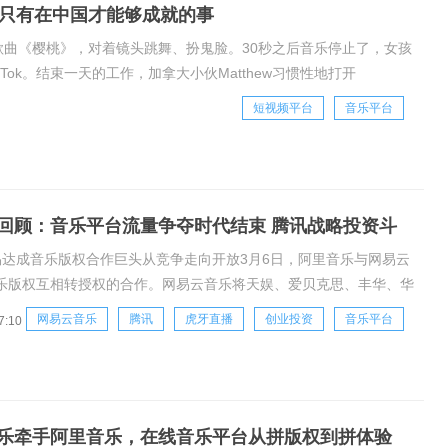
只有在中国才能够成就的事
歌曲《樱桃》，对着镜头跳舞、扮鬼脸。30秒之后音乐停止了，女孩
ok。结束一天的工作，加拿大小伙Matthew习惯性地打开
吝啬地点了个赞，并在评论区内留
短视频平台
音乐平台
回顾：音乐平台流量争夺时代结束 腾讯战略投资斗
易达成音乐版权合作巨头从竞争走向开放3月6日，阿里音乐与网易云
乐版权互相转授权的合作。网易云音乐将天娱、爱贝克思、丰华、华
乐版权转授给阿里音乐;同时，阿里音乐将滚石、S.M.、BMG等音乐
网易云音乐
腾讯
虎牙直播
创业投资
音乐平台
7:10
网易云音乐。相关阅读：多米音乐沦为版权炮灰，但QQ网易虾米会
?
乐牵手阿里音乐，在线音乐平台从拼版权到拼体验