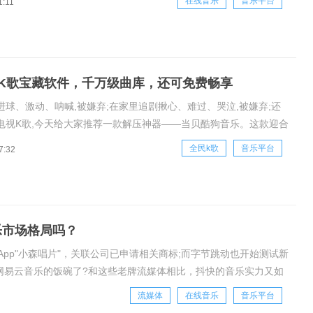
在线音乐
音乐平台
1:11
乐用户规模超过6.07亿，网络音乐用户渗透率达到71.1%。而在线
K歌宝藏软件，千万级曲库，还可免费畅享
进球、激动、呐喊,被嫌弃;在家里追剧揪心、难过、哭泣,被嫌弃;还
电视K歌,今天给大家推荐一款解压神器——当贝酷狗音乐。这款迎合
的电视端音乐软件,以可听、可看、可K歌的形式,完全满足用户对音
全民k歌
音乐平台
7:32
点需求,展现出无可比拟的优越性。当贝酷狗音乐是由当贝、百视
同开
乐市场格局吗？
pp"小森唱片"，关联公司已申请相关商标;而字节跳动也开始测试新
网易云音乐的饭碗了?和这些老牌流媒体相比，抖快的音乐实力又如
短视频行业如今正是风头无两，平台流
流媒体
在线音乐
音乐平台