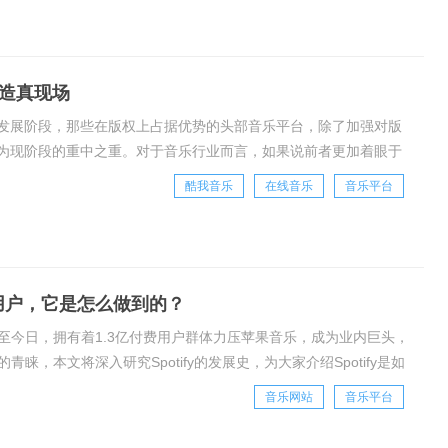
造真现场
发展阶段，那些在版权上占据优势的头部音乐平台，除了加强对版
为现阶段的重中之重。对于音乐行业而言，如果说前者更加着眼于
乐行业未来的同时，不应该忘记音乐更为原始、本真
酷我音乐
在线音乐
音乐平台
用户，它是怎么做到的？
，时至今日，拥有着1.3亿付费用户群体力压苹果音乐，成为业内巨头，
青睐，本文将深入研究Spotify的发展史，为大家介绍Spotify是如
乐市场行
音乐网站
音乐平台