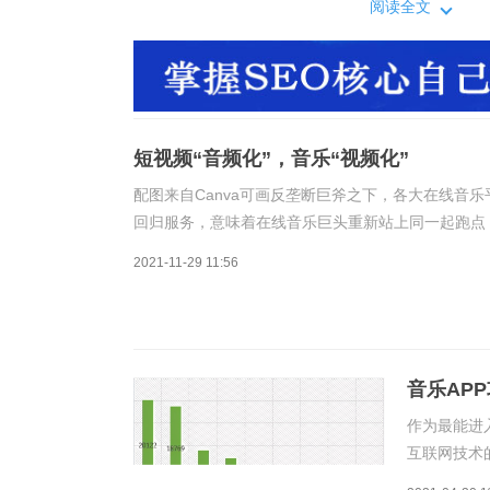
服务、深挖用户
阅读全文
讯音乐、网易云
频市场朝着多元
短视频“音频化”，音乐“视频化”
配图来自Canva可画反垄断巨斧之下，各大在线音
回归服务，意味着在线音乐巨头重新站上同一起跑点
务、深挖用户价值、探索多元商业变现形式成为在线
2021-11-29 11:56
音乐AP
个虾米？
作为最能进
互联网技术
据《2020