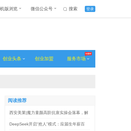
机版浏览
微信公众号
搜索
登录
创业头条
创业加盟
服务市场
阅读推荐
西安美莱|魔力童颜高阶抗衰实操会落幕，解
锁自然年轻新姿态
DeepSeek开启“抢人”模式：应届生年薪百