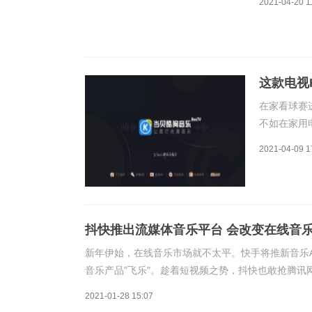
2021-04-20 1
亿元;在线音
音
这款电视
在家看球赛
不如在家用
着家庭互娱
2021-04-09 1
乐的三大重
通、酷狗共
抖快推出流媒体音乐平台 会改变在线音
新年伊始，在线音乐市场就不太平。快手将推新音乐A
音乐产品"飞乐"。趁着短视频之势，抖快也敢抢腾讯
何呢?抖音快手内测新的音乐产品，剑指音乐流媒体
2021-01-28 15:07