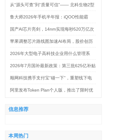
万，法务岗高达160万！
从“源头可查”到“质量可信”—— 北科生物2型
糖尿病项目如何实现“药品级质控”
鲁大师2026年手机半年报：iQOO性能霸
榜，天玑9500统治延续，OPPO蝉联流畅双
国产AI芯片亮剑，14nm实现每秒520万亿次
榜冠军
运算
苹果调整芯片路线图加速AI布局，股价创历
史新高
2026年大型电子高科技企业用什么管理系
统？四大服务商对比推荐
2026年7月国补最新政策：第三批625亿补贴
正式落地！京东手机家电空调电脑各品类国
顺网科技携手支付宝“碰一下”，重塑线下电
补怎么领？学生专属优惠补贴领取攻略来
竞新体验
阿里发布Token Plan个人版，推出了限时优
了！
惠，Qwen3.8-Max-Preview同步上线
信息推荐
本周热门