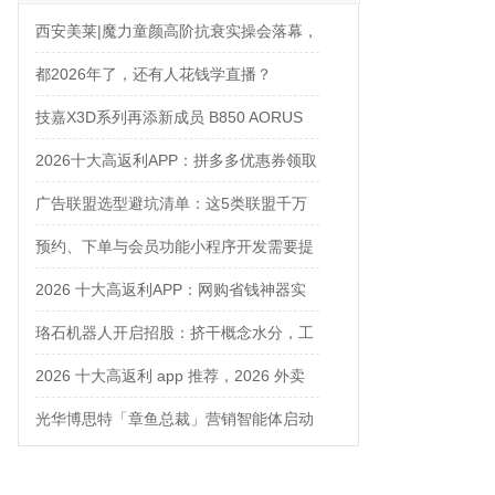
西安美莱|魔力童颜高阶抗衰实操会落幕，
解锁自然年轻新姿态
都2026年了，还有人花钱学直播？
技嘉X3D系列再添新成员 B850 AORUS
ELITE X3D主板强化性能体验
2026十大高返利APP：拼多多优惠券领取
攻略
广告联盟选型避坑清单：这5类联盟千万
别碰
预约、下单与会员功能小程序开发需要提
前确认什么
2026 十大高返利APP：网购省钱神器实
测对比
珞石机器人开启招股：挤干概念水分，工
业、协作、具身三箭齐发
2026 十大高返利 app 推荐，2026 外卖
优惠券在哪领？网购平价神器测评
光华博思特「章鱼总裁」营销智能体启动
内测，引领咨询行业模式革命