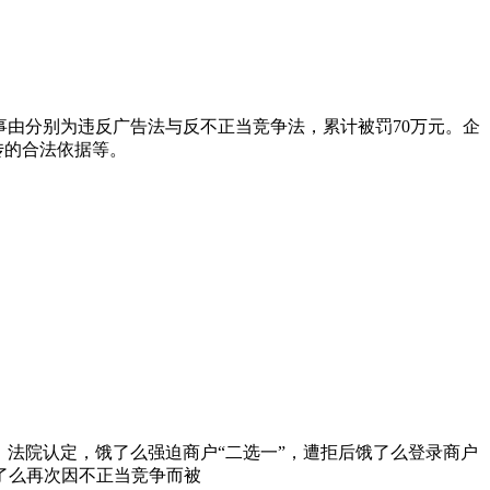
罚事由分别为违反广告法与反不正当竞争法，累计被罚70万元。企
传的合法依据等。
决。法院认定，饿了么强迫商户“二选一”，遭拒后饿了么登录商户
饿了么再次因不正当竞争而被