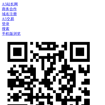
A5站长网
商务合作
域名注册
A5交易
登录
搜索
手机版浏览