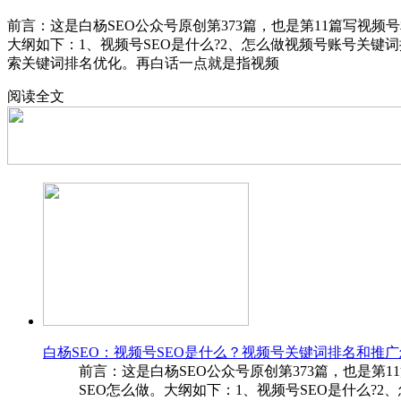
前言：这是白杨SEO公众号原创第373篇，也是第11篇写视
大纲如下：1、视频号SEO是什么?2、怎么做视频号账号关键词
索关键词排名优化。再白话一点就是指视频
阅读全文
白杨SEO：视频号SEO是什么？视频号关键词排名和推
前言：这是白杨SEO公众号原创第373篇，也是第
SEO怎么做。大纲如下：1、视频号SEO是什么?