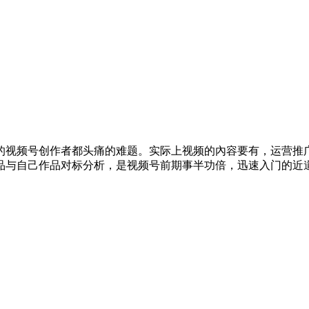
的视频号创作者都头痛的难题。实际上视频的內容要有，运营推
品与自己作品对标分析，是视频号前期事半功倍，迅速入门的近