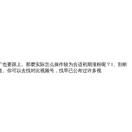
广也要跟上。那麼实际怎么操作较为合适初期涨粉呢？1、剖析
道。你可以去找对比视频号，找早已公布过许多视