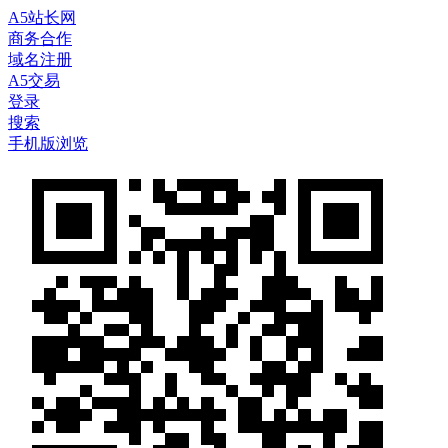
A5站长网
商务合作
域名注册
A5交易
登录
搜索
手机版浏览