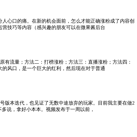
分人心口的痛。在新的机会面前，怎么才能正确涨粉成了内容创
运营技巧等内容（感兴趣的朋友可以在微果酱后台
域原有流量；方法二：打榜涨粉；方法三：直播涨粉；方法四：
大的风口，是一个巨大的红利，然后现在对于普通
号版本迭代，也见证了无数中途放弃的玩家。目前我主要在做2
不多说，拿好小本本。视频发布于一周以前，