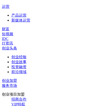
运营
产品运营
新媒体运营
财富
短视频
IDC
IT资讯
创业头条
创业经验
创业故事
投资融资
前沿领域
创业加盟
服务市场
创业项目加盟
招商合作
VIP特权