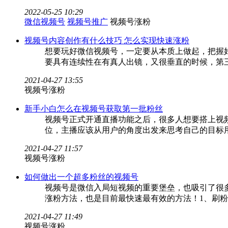
2022-05-25 10:29
微信视频号
视频号推广
视频号涨粉
视频号内容创作有什么技巧 怎么实现快速涨粉
想要玩好微信视频号，一定要从本质上做起，把握
要具有连续性在有真人出镜，又很垂直的时候，第
2021-04-27 13:55
视频号涨粉
新手小白怎么在视频号获取第一批粉丝
视频号正式开通直播功能之后，很多人想要搭上视
位，主播应该从用户的角度出发来思考自己的目标
2021-04-27 11:57
视频号涨粉
如何做出一个超多粉丝的视频号
视频号是微信入局短视频的重要堡垒，也吸引了很
涨粉方法，也是目前最快速最有效的方法！1、刷
2021-04-27 11:49
视频号涨粉