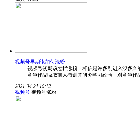
视频号早期该如何涨粉
视频号初期该怎样涨粉？相信是许多刚进入没多久
竞争作品吸取前人教训并研究学习经验，对竞争作
2021-04-24 16:12
视频号
视频号涨粉