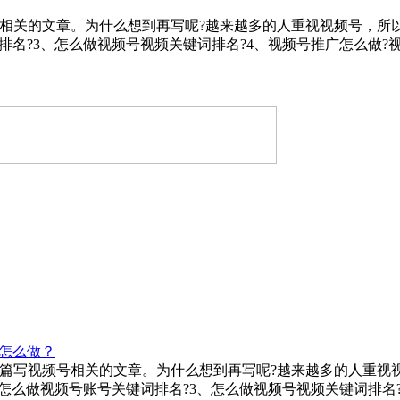
频号相关的文章。为什么想到再写呢?越来越多的人重视视频号，所
排名?3、怎么做视频号视频关键词排名?4、视频号推广怎么做?视
广怎么做？
11篇写视频号相关的文章。为什么想到再写呢?越来越多的人重
2、怎么做视频号账号关键词排名?3、怎么做视频号视频关键词排名