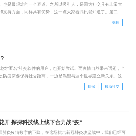
，也是最艰难的一个赛道。之所以吸引人，是因为社交具有非常大
和支持方面，同样具有优势，这一点大家看腾讯就知道了。第二
系链，也在占据着人们的时间。对于大多数人而言，他
探探
？
此类“匿名”社交软件的用户，也开始尝试。而疫情自然带来话题，全
是防疫需要保持社交距离，一边是渴望与这个世界建立新关系。这
不变的需求，在社会环境导致的观念变迁下，呈
探探
移动社交
花开 探探科技线上线下合力战“疫”
国肺炎疫情数字的下降，在这场抗击新冠肺炎攻坚战中，我们已经可