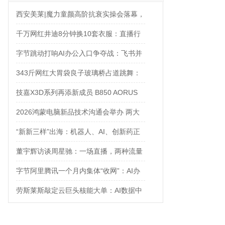
西安美莱|魔力童颜高阶抗衰实操会落幕，
解锁自然年轻新姿态
千万网红井迪8分钟换10套衣服：直播行
业的“卷”，已经卷到了新高度
字节跳动打响AI办公入口争夺战：飞书并
入豆包，ToB大调整
343斤网红大胃袋良子玻璃桥占道跳舞：
拿命换流量，值吗？
技嘉X3D系列再添新成员 B850 AORUS
ELITE X3D主板强化性能体验
2026鸿蒙电脑新品技术沟通会举办 两大
PC新品引领未来电脑创新方向
“新新三样”出海：机器人、AI、创新药正
在成为中国出口新名片
董宇辉访谈周星驰：一场直播，两种流量
字节阿里腾讯一个月内集体“收网”：AI办
公入口争夺战正式打响
劳斯莱斯敲定云巨头核能大单：AI数据中
心太耗电，核电站都来救场了