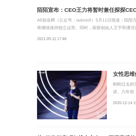
陌陌宣布：CEO王力将暂时兼任探探CE
A5创业网（公众号：iadmin5）5月11日报道：
将继续保持独立运营。同时，探探创始人王宇和潘滢已
全年，陌陌公司净营收达到150.242亿元（约23.02
2021-05-11 17:48
女性思维
刚刚过去的
讲。六年前
时国内同类
2020-12-14 1
透露，截止
200亿次