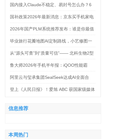
万，法务岗高达160万！
国内接入Claude不稳定、易封号怎么办？6
大AI中转服务API接入对比
国补政策2026年最新消息：京东买手机家电
空调电脑各品类国补怎么领？学生还有优惠
2026年国产PLM系统推荐发布：谁是你最值
补贴领取方法来了！
得信赖的合作伙伴？
毕业旅行花瓣地图AI定制路线，小艺修图一
句话出片
从“源头可查”到“质量可信”—— 北科生物2型
糖尿病项目如何实现“药品级质控”
鲁大师2026年手机半年报：iQOO性能霸
榜，天玑9500统治延续，OPPO蝉联流畅双
阿里云与玺承集团SealSeek达成AI全面合
榜冠军
作，共建电商AI新生态
登上《人民日报》！爱旭 ABC 获国家级媒体
聚焦点赞
信息推荐
本周热门