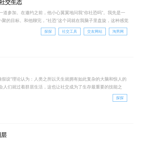
的社交生态
一道参加。在邀约之前，他小心翼翼地问我“你社恐吗”。我先是一
小聚的目标。和他聊完，“社恐”这个词就在我脑子里盘旋，这种感觉
、“能吃辣吗？”一样，成了现代成年人
探探
社交工具
交友网站
淘男网
会脑假设"理论认为：人类之所以天生就拥有如此复杂的大脑和惊人的
会人们就过着群居生活，这也让社交成为了生存最重要的技能之
独感的解药，作为陌生人社交平台陌陌、探探，
探探
圈层