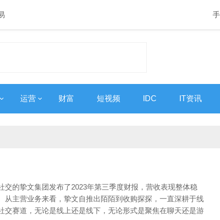
易
手
运营
财富
短视频
IDC
IT资讯
社交的挚文集团发布了2023年第三季度财报，营收表现整体稳
。从主营业务来看，挚文自推出陌陌到收购探探，一直深耕于线
社交赛道，无论是线上还是线下，无论形式是聚焦在聊天还是游