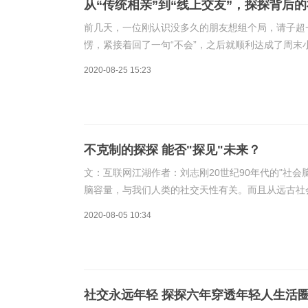
从“传统相亲”到“线上交友”，探探背后
前几天，一位刚认识没多久的朋友想组个局，请子超
愣，紧接着回了一句“不会”，之后就顺利达成了周末
就像到了一家火锅店，服务生先问大家“有忌口吗？”
2020-08-25 15:23
不克制的探探 能否"探见"未来？
文：互联网江湖作者：刘志刚20世纪90年代的"社
脑容量，与我们人类的社交天性有关。而且从远古社
一。如今的互联网时代，社交更是成为年轻人纾解孤
2020-08-05 10:34
社交永远年轻 探探六年穿透年轻人生活