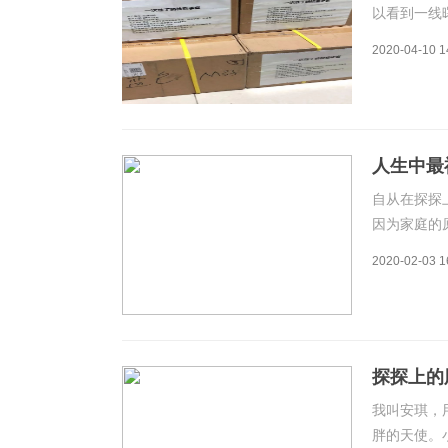
以看到一线
交平台探探
2020-04-10 1
万肺炎疫情
障和援助。
人生中最
自从在探探
因为家庭的
着我。后来
2020-02-03 1
葩”，太过
自己一样奇
探探上的
我叫安琪，
胖的天使。