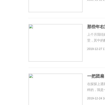
协会牵头，
童、特困儿
那些年右
上个月我结
堂，其中的
探为我们牵
2019-12-27 1
都是力量，
的时间，事
一把团扇
在探探上遇
样的，我是
的，所以我
2019-12-24 1
遇到一个。