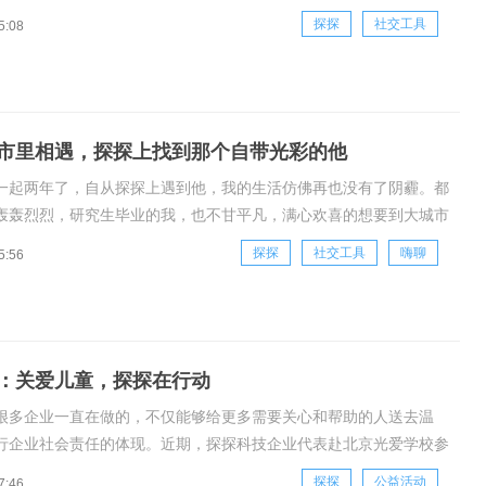
年纪里长成了多肉。自卑，敏感，多疑，没有朋友，是我前23年身
探探
社交工具
5:08
从小到大看着身边人一个又一个的脱单，我非常羡慕，但是这样的我
喜欢呢？有
市里相遇，探探上找到那个自带光彩的他
一起两年了，自从探探上遇到他，我的生活仿佛再也没有了阴霾。都
轰轰烈烈，研究生毕业的我，也不甘平凡，满心欢喜的想要到大城市
尽管家人一再反对，却也拗不过。来到重庆之前，我能想象的生活是
探探
社交工具
嗨聊
5:56
五，节假日约上三五好友出去嗨皮。奈何，理想是丰满的，现实却很
职场小白的
：关爱儿童，探探在行动
很多企业一直在做的，不仅能够给更多需要关心和帮助的人送去温
行企业社会责任的体现。近期，探探科技企业代表赴北京光爱学校参
心”的公益活动，为孩子们带去关爱和温暖。本次活动由北京网络文化
探探
公益活动
7:46