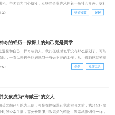
曙光。举国勠力同心抗疫，互联网企业也承担着一份社会责任。据社
方面消息，在疫情伊始，探探科技立即成立抗疫专项小组，设立200
移动社交
探探
4:30
防控专项基金，用于抗击疫情所需的医疗物资及一线医务人员各类保
目前，探
神奇的经历—探探上的知己竟是同学
上遇见和自己一样奇葩的人。我的孤独感似乎没有那么强烈了。可能
原因，一直以来爸爸妈妈就似乎有做不完的工作，从小孤独感就笼罩
上学，身边的小伙伴也不是很多，他们曾经也评价我的性格有点“奇
探探
社交工具
6:59
于强势。之后读研究生，身边的朋友更少。但是自从在探探上遇见和
葩的人。我
胖女孩成为“海贼王”的女人
用英文翻译可以为天使，可是在探探遇到我家程哥之前，我只配叫发
小时候经常生病，需要长期服用激素类的药物，激素就像饲料一样，