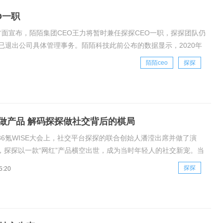
O一职
陌陌方面宣布，陌陌集团CEO王力将暂时兼任探探CEO一职，探探团队仍
退出公司具体管理事务。陌陌科技此前公布的数据显示，2020年
6亿美元），不按
陌陌ceo
探探
做产品 解码探探做社交背后的棋局
36氪WISE大会上，社交平台探探的联合创始人潘滢出席并做了演
，探探以一款“网红”产品横空出世，成为当时年轻人的社交新宠。当
产品有多款，最终只有探探存活下来，发展壮大至今。潘滢在演讲中
探探
5:20
2020年12月份数据统计，探探累计注册用户破4亿，实现互相匹配逾