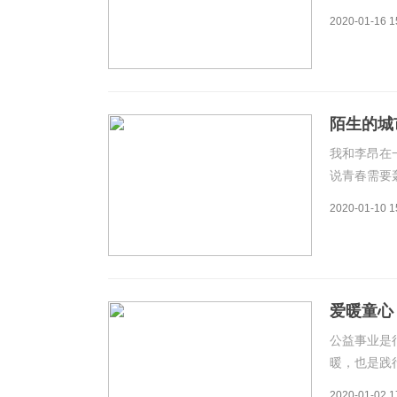
让我在花的
2020-01-16 1
上的标签，
怎么会有人
陌生的城
我和李昂在
说青春需要
去闯一闯。
2020-01-10 1
每天朝九晚
骨感。作为
爱暖童心
公益事业是
暖，也是践
加“爱暖童
2020-01-02 1