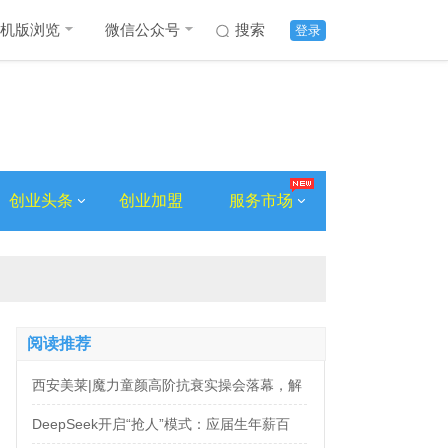
机版浏览
微信公众号
搜索
登录
创业头条
创业加盟
服务市场
阅读推荐
西安美莱|魔力童颜高阶抗衰实操会落幕，解
锁自然年轻新姿态
DeepSeek开启“抢人”模式：应届生年薪百