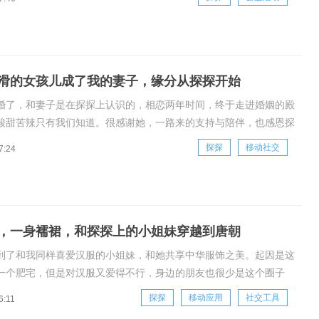
探探科技深入爱心学校，传递公益爱心正能量，为流浪儿童、孤残儿
童带去必需
滑的女孩儿成了我的妻子，缘分从探探开始
婚了，和妻子是在探探上认识的，相恋两年时间，终于走进婚姻的殿
酸甜苦辣只有我们知道。很感谢她，一路来的支持与陪伴，也感恩探
上红线。我叫刘志，大学没念完就出来创业，那个时候觉得自己浑身
探探
移动社交
7:24
不应该在学校里消耗。从快递站到果蔬超市再到餐饮行业，不到四年
业做到小有
，一身襦裙，和探探上的小姐妹穿越到唐朝
到了和我同样喜爱汉服的小姐妹，和她共享中华服饰之美。起因是这
一个肥宅，但是对汉服又爱得不行，身边的朋友也很少是这个圈子
就想去探探上看看能不能找到和我一起喜欢汉服的小姐妹，还真让我
探探
移动应用
社交工具
6:11
我是个大圆脸，看到她的脸圆圆的但是小小的，我就右滑了她。成为