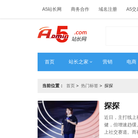
A5站长网
商务合作
域名注册
A5交
首页
站长之家
营销
电商
当前位置：
首页
>
热门标签
>
探探
探探
近日，主打线上
健，但增速趋缓
上社交赛道。而