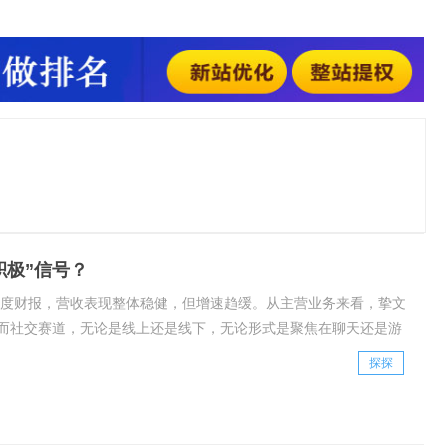
人，也就是用户。然而，自从社交赛道涌现越来越多的竞争者，
也与日俱增。今年三季度，其主推的陌陌与探探两款APP的付费
，面临用户流失的挚文也由此走向了
积极”信号？
季度财报，营收表现整体稳健，但增速趋缓。从主营业务来看，挚文
而社交赛道，无论是线上还是线下，无论形式是聚焦在聊天还是游
道涌现越来越多的竞争者，挚文面临的压力也与
探探