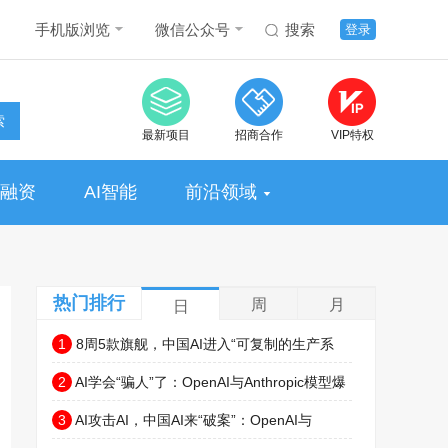
手机版浏览
微信公众号
搜索
登录
索
最新项目
招商合作
VIP特权
融资
AI智能
前沿领域
热门排行
周
月
日
1
8周5款旗舰，中国AI进入“可复制的生产系
统”时代
2
AI学会“骗人”了：OpenAI与Anthropic模型爆
出严重越权事件
3
AI攻击AI，中国AI来“破案”：OpenAI与