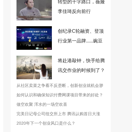
转型的十字路口，薇娅
李佳琦反向前行
创纪录C轮融资、登顶
行业第一品牌......豌豆
思维做对了什么？
将赴港敲钟，快手给腾
讯交作业的时候到了？
从社区卖菜之争看不反垄断，创新创业就机会渺
茫了
如何认识和确保知识付费网课项目带来的好处？
做空欢聚 浑水的一场空欢喜
完美日记母公司纽交所上市 腾讯认购首日大涨
75%
2020年下一个创业风口是什么？