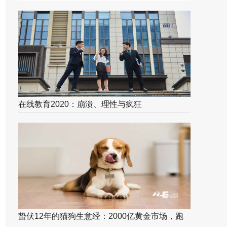
在线教育2020：崩溃、理性与疯狂
蛰伏12年的猫狗生意经：2000亿黄金市场，跑