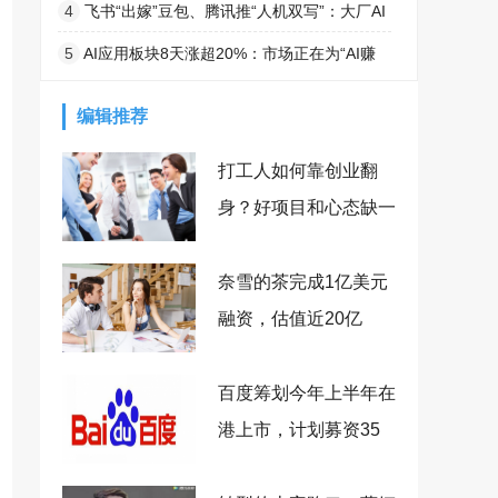
Anthropic模型再曝失控
4
飞书“出嫁”豆包、腾讯推“人机双写”：大厂AI
办公的入口争夺战全面打响
5
AI应用板块8天涨超20%：市场正在为“AI赚
钱”投票
编辑推荐
打工人如何靠创业翻
身？好项目和心态缺一
不可！
奈雪的茶完成1亿美元
融资，估值近20亿
百度筹划今年上半年在
港上市，计划募资35
亿美元