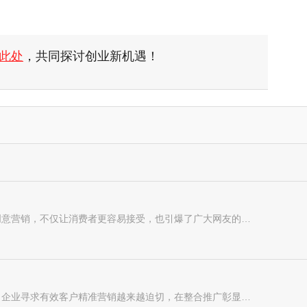
此处
，共同探讨创业新机遇！
卫龙辣条营销表情包没有任何宣传，这样符合互联网思维的创意营销，不仅让消费者更容易接受，也引爆了广大网友的G点，从而形成了一个热门话题和大信息时代人们对新
随着市场监管的变严，流量的获取成本越来越高。由此一来，企业寻求有效客户精准营销越来越迫切，在整合推广彰显品牌过程中，精准有效传播被越来越多的企业主奉为第一要义。