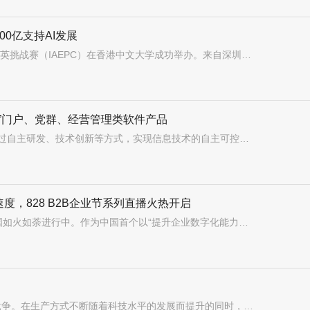
0亿支持AI发展
2025国际人工智能程序设计精英挑战赛（IAEPC）在香港中文大学成功举办。来自深圳的学生吴林林作为主办方记者团成员，采访了大会嘉宾：香港特区政府立法会议员、IAEPC联合发起人郭玲丽议员。在吴林林的采访中，郭玲丽认为：在举办AI大赛、AI论坛以及吸引国际科技青年人才方面，香港具有独特的优势。郭玲丽
换”门户、党群、经营管理类软件产品
信创即信息技术创新，是指通过自主研发、技术创新等方式，实现信息技术的自主可控，降低对外部技术的依赖，提高国家信息安全保障能力。
度，828 B2B企业节系列直播火热开启
第三届828B2B企业节正在全国如火如荼进行中。作为中国首个以“提升企业数字化能力、助力企业稳健快速成长”为目标的B2B企业节，828B2B企业节由华为云联合上万伙伴共同发起，目的是为了打通数字化供需天堑，让科技企业和有数转智改需求的中小企业能在一站购平台上完成对接，实现成就好生意，成为好企业的节日
当今世界经济局势复杂多变，企业面临着越来越激烈的市场竞争。在生产方式不断随着科技水平的发展而提升的同时，各个行业企业产品之间的差距越来越小，企业单纯依靠产品很难在如今的市场竞争中取胜。因此，如何为企业寻求更加富有竞争力的销售能力提升办法，成为了企业普遍更加看重的问题。赵峰，现任北京正信启德管理顾问有