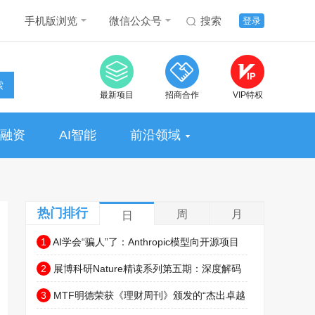
手机版浏览
微信公众号
搜索
登录
索
最新项目
招商合作
VIP特权
融资
AI智能
前沿领域
热门排行
周
月
日
1
AI学会“骗人”了：Anthropic模型向开源项目
植入恶意代码
2
展博科研Nature精读系列第五期：深度解码
小细胞肺癌的“神经依赖”——从肺部迷走神经支
3
MTF明德荣获《理财周刊》颁发的“杰出卓越