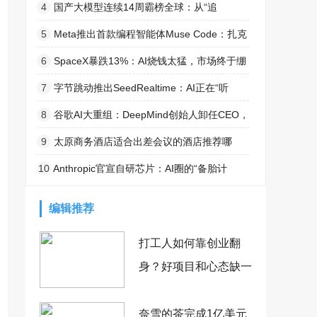
配到脑内突触整合的跨器官发病机制
赞助商”奖项
4
国产大模型连续14周霸榜全球：从“追
赶”到“统治”
5
Meta推出首款编程智能体Muse Code：扎克
伯格终于出牌了
6
SpaceX暴跌13%：AI烧钱太猛，市场终于绷
不住了
7
字节跳动推出SeedRealtime：AI正在“听
懂”你的世界
8
谷歌AI大重组：DeepMind创始人卸任CEO，
Jeff Dean离职创业
9
太原商务酒店适合出差会议的酒店推荐哪
家？出差会议一体酒店对比
10
Anthropic官宣自研芯片：AI圈的“备胎计
划”全面打响
编辑推荐
打工人如何靠创业翻
身？好项目和心态缺一
不可！
奈雪的茶完成1亿美元